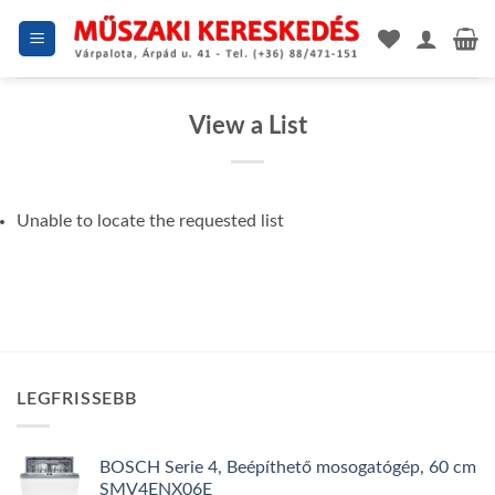
Skip
to
content
View a List
Unable to locate the requested list
LEGFRISSEBB
BOSCH Serie 4, Beépíthető mosogatógép, 60 cm
SMV4ENX06E