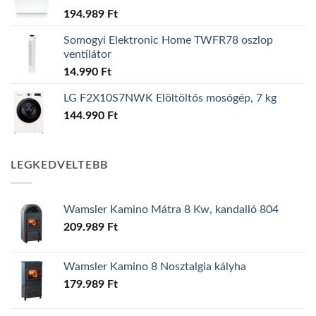
194.989
Ft
Somogyi Elektronic Home TWFR78 oszlop
ventilátor
14.990
Ft
LG F2X10S7NWK Elöltöltős mosógép, 7 kg
144.990
Ft
LEGKEDVELTEBB
Wamsler Kamino Mátra 8 Kw, kandalló 804
209.989
Ft
Wamsler Kamino 8 Nosztalgia kályha
179.989
Ft