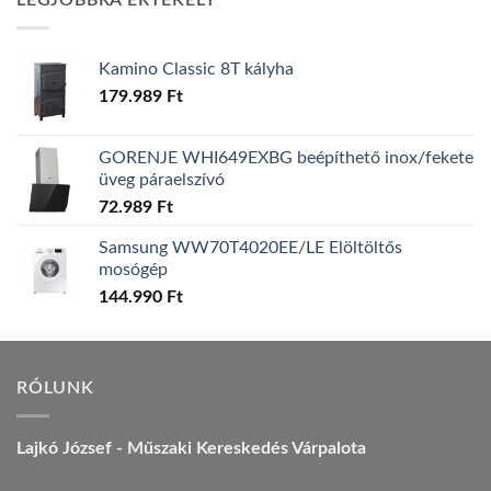
LEGJOBBRA ÉRTÉKELT
157.990 Ft.
149.990 Ft.
Kamino Classic 8T kályha
179.989
Ft
GORENJE WHI649EXBG beépíthető inox/fekete
üveg páraelszívó
72.989
Ft
Samsung WW70T4020EE/LE Elöltöltős
mosógép
144.990
Ft
RÓLUNK
Lajkó József - Műszaki Kereskedés Várpalota