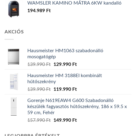
WAMSLER KAMINO MÁTRA 6KW kandalló
194.989
Ft
AKCIÓS
Hausmeister HM1063 szabadonálló
mosogatógép
Original
Current
139.990
Ft
129.990
Ft
price
price
Hausmeister HM 3188EI kombinált
was:
is:
hűtőszekrény
139.990 Ft.
129.990 Ft.
Original
Current
139.990
Ft
119.990
Ft
price
price
Gorenje N619EAW4 G600 Szabadonálló
was:
is:
készülék fagyasztós hűtőszekrény, 186 x 59.5 x
139.990 Ft.
119.990 Ft.
59 cm, Fehér
Original
Current
157.990
Ft
149.990
Ft
price
price
was:
is: