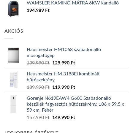
WAMSLER KAMINO MÁTRA 6KW kandalló
194.989
Ft
AKCIÓS
Hausmeister HM1063 szabadonálló
mosogatógép
Original
Current
139.990
Ft
129.990
Ft
price
price
Hausmeister HM 3188EI kombinált
was:
is:
hűtőszekrény
139.990 Ft.
129.990 Ft.
Original
Current
139.990
Ft
119.990
Ft
price
price
Gorenje N619EAW4 G600 Szabadonálló
was:
is:
készülék fagyasztós hűtőszekrény, 186 x 59.5 x
139.990 Ft.
119.990 Ft.
59 cm, Fehér
Original
Current
157.990
Ft
149.990
Ft
price
price
was:
is: