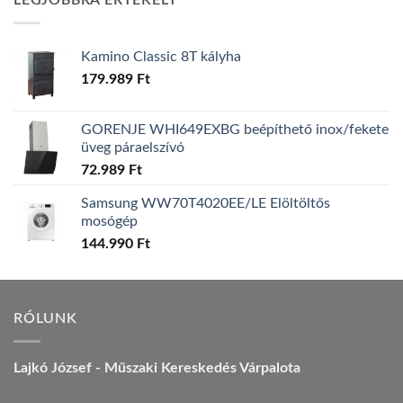
LEGJOBBRA ÉRTÉKELT
157.990 Ft.
149.990 Ft.
Kamino Classic 8T kályha
179.989
Ft
GORENJE WHI649EXBG beépíthető inox/fekete
üveg páraelszívó
72.989
Ft
Samsung WW70T4020EE/LE Elöltöltős
mosógép
144.990
Ft
RÓLUNK
Lajkó József - Műszaki Kereskedés Várpalota