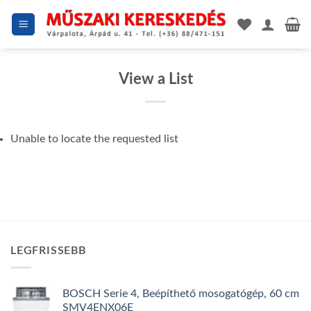
Skip
to
content
View a List
Unable to locate the requested list
LEGFRISSEBB
BOSCH Serie 4, Beépíthető mosogatógép, 60 cm
SMV4ENX06E