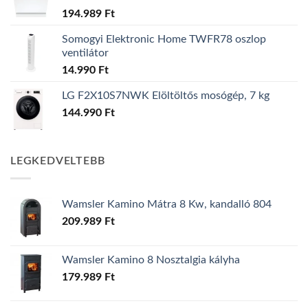
194.989
Ft
Somogyi Elektronic Home TWFR78 oszlop
ventilátor
14.990
Ft
LG F2X10S7NWK Elöltöltős mosógép, 7 kg
144.990
Ft
LEGKEDVELTEBB
Wamsler Kamino Mátra 8 Kw, kandalló 804
209.989
Ft
Wamsler Kamino 8 Nosztalgia kályha
179.989
Ft