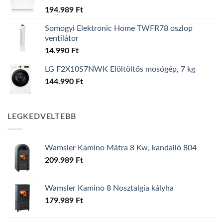
194.989
Ft
Somogyi Elektronic Home TWFR78 oszlop
ventilátor
14.990
Ft
LG F2X10S7NWK Elöltöltős mosógép, 7 kg
144.990
Ft
LEGKEDVELTEBB
Wamsler Kamino Mátra 8 Kw, kandalló 804
209.989
Ft
Wamsler Kamino 8 Nosztalgia kályha
179.989
Ft