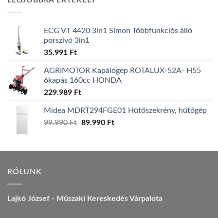
LEGJOBBRA ÉRTÉKELT
157.990 Ft.
149.990 Ft.
ECG VT 4420 3in1 Simon Többfunkciós álló
porszívó 3in1
35.991
Ft
AGRIMOTOR Kapálógép ROTALUX-52A- H55
6kapás 160cc HONDA
229.989
Ft
Midea MDRT294FGE01 Hűtőszekrény, hűtőgép
Original
Current
99.990
Ft
89.990
Ft
price
price
was:
is:
99.990 Ft.
89.990 Ft.
RÓLUNK
Lajkó József - Műszaki Kereskedés Várpalota