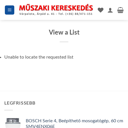
Skip
to
content
View a List
Unable to locate the requested list
LEGFRISSEBB
BOSCH Serie 4, Beépíthető mosogatógép, 60 cm
SMV4ENX06E