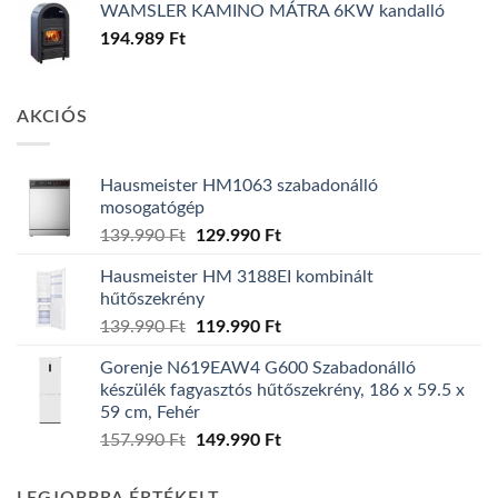
WAMSLER KAMINO MÁTRA 6KW kandalló
194.989
Ft
AKCIÓS
Hausmeister HM1063 szabadonálló
mosogatógép
Original
Current
139.990
Ft
129.990
Ft
price
price
Hausmeister HM 3188EI kombinált
was:
is:
hűtőszekrény
139.990 Ft.
129.990 Ft.
Original
Current
139.990
Ft
119.990
Ft
price
price
Gorenje N619EAW4 G600 Szabadonálló
was:
is:
készülék fagyasztós hűtőszekrény, 186 x 59.5 x
139.990 Ft.
119.990 Ft.
59 cm, Fehér
Original
Current
157.990
Ft
149.990
Ft
price
price
was:
is: