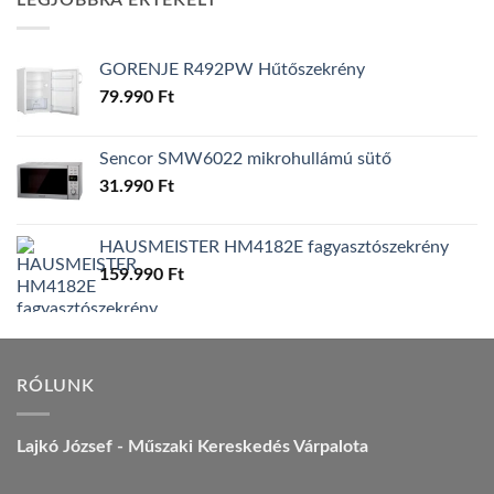
LEGJOBBRA ÉRTÉKELT
157.990 Ft.
149.990 Ft.
GORENJE R492PW Hűtőszekrény
79.990
Ft
Sencor SMW6022 mikrohullámú sütő
31.990
Ft
HAUSMEISTER HM4182E fagyasztószekrény
159.990
Ft
RÓLUNK
Lajkó József - Műszaki Kereskedés Várpalota