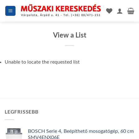
Skip
to
content
View a List
Unable to locate the requested list
LEGFRISSEBB
BOSCH Serie 4, Beépíthető mosogatógép, 60 cm
SMV4ENX06E