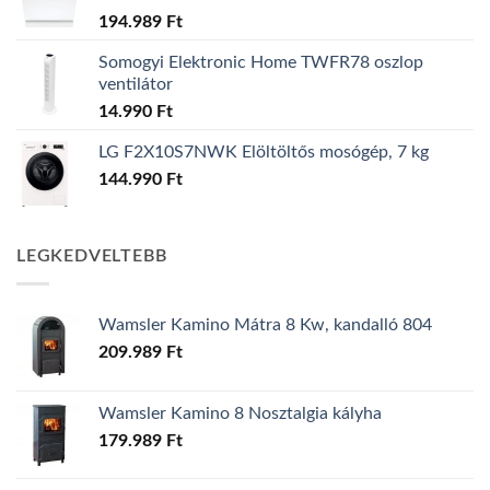
194.989
Ft
Somogyi Elektronic Home TWFR78 oszlop
ventilátor
14.990
Ft
LG F2X10S7NWK Elöltöltős mosógép, 7 kg
144.990
Ft
LEGKEDVELTEBB
Wamsler Kamino Mátra 8 Kw, kandalló 804
209.989
Ft
Wamsler Kamino 8 Nosztalgia kályha
179.989
Ft