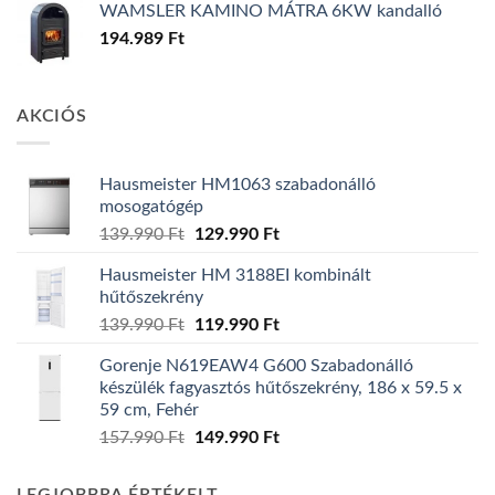
WAMSLER KAMINO MÁTRA 6KW kandalló
194.989
Ft
AKCIÓS
Hausmeister HM1063 szabadonálló
mosogatógép
Original
Current
139.990
Ft
129.990
Ft
price
price
Hausmeister HM 3188EI kombinált
was:
is:
hűtőszekrény
139.990 Ft.
129.990 Ft.
Original
Current
139.990
Ft
119.990
Ft
price
price
Gorenje N619EAW4 G600 Szabadonálló
was:
is:
készülék fagyasztós hűtőszekrény, 186 x 59.5 x
139.990 Ft.
119.990 Ft.
59 cm, Fehér
Original
Current
157.990
Ft
149.990
Ft
price
price
was:
is: