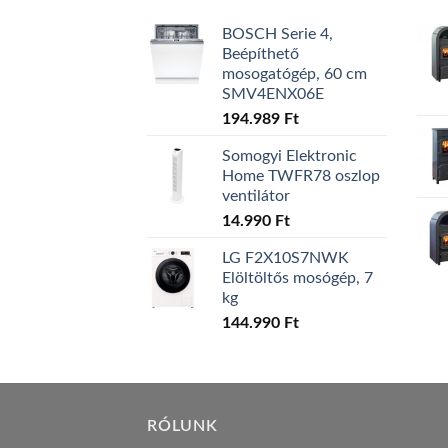
BOSCH Serie 4,
Beépíthető
mosogatógép, 60 cm
SMV4ENX06E
194.989
Ft
Somogyi Elektronic
Home TWFR78 oszlop
ventilátor
14.990
Ft
LG F2X10S7NWK
Elöltöltős mosógép, 7
kg
144.990
Ft
RÓLUNK