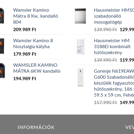
Wamsler Kamino
Hausmeister HM1
Mátra 8 Kw, kandalló
szabadonálló
804
mosogatógép
Origina
209.989
Ft
139.990
Ft
129.9
price
Wamsler Kamino 8
Hausmeister HM
was:
Nosztalgia kályha
3188EI kombinált
139.99
hűtőszekrény
179.989
Ft
Origina
139.990
Ft
119.9
WAMSLER KAMINO
price
MÁTRA 6KW kandalló
Gorenje N619EA
was:
G600 Szabadonáll
194.989
Ft
139.99
készülék fagyasztó
hűtőszekrény, 186 
59.5 x 59 cm, Fehé
Origina
157.990
Ft
149.9
price
was:
157.99
INFORMÁCIÓK
VE