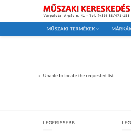
Skip
to
content
MŰSZAKI TERMÉKEK
MÁRKÁ
Unable to locate the requested list
LEGFRISSEBB
LE