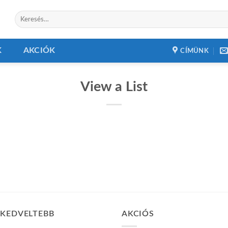
Keresés
a
következőre:
K
AKCIÓK
CÍMÜNK
View a List
GKEDVELTEBB
AKCIÓS