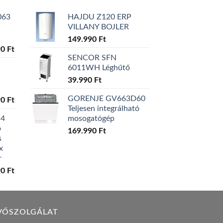
063
HAJDU Z120 ERP
VILLANY BOJLER
149.990
Ft
l
Current
90
Ft
SENCOR SFN
price
6011WH Léghűtő
is:
0 Ft.
129.990 Ft.
39.990
Ft
GORENJE GV663D60
l
Current
90
Ft
Teljesen integrálható
price
W4
mosogatógép
is:
ó
0 Ft.
119.990 Ft.
169.990
Ft
s
x
r
l
Current
90
Ft
price
is:
0 Ft.
149.990 Ft.
VŐSZOLGÁLAT