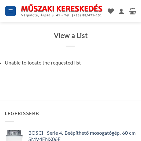
Skip
to
content
View a List
Unable to locate the requested list
LEGFRISSEBB
BOSCH Serie 4, Beépíthető mosogatógép, 60 cm
SMV4ENX06E