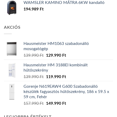
WAMSLER KAMINO MÁTRA 6KW kandalló
194.989
Ft
AKCIÓS
Hausmeister HM1063 szabadonálló
mosogatógép
Original
Current
139.990
Ft
129.990
Ft
price
price
Hausmeister HM 3188EI kombinált
was:
is:
hűtőszekrény
139.990 Ft.
129.990 Ft.
Original
Current
139.990
Ft
119.990
Ft
price
price
Gorenje N619EAW4 G600 Szabadonálló
was:
is:
készülék fagyasztós hűtőszekrény, 186 x 59.5 x
139.990 Ft.
119.990 Ft.
59 cm, Fehér
Original
Current
157.990
Ft
149.990
Ft
price
price
was:
is: