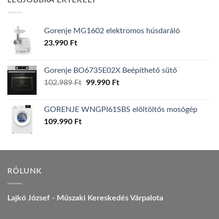
LEGJOBBRA ÉRTÉKELT
157.990 Ft.
149.990 Ft.
Gorenje MG1602 elektromos húsdaráló
23.990
Ft
Gorenje BO6735E02X Beépíthető sütő
Original
Current
102.989
Ft
99.990
Ft
price
price
was:
is:
GORENJE WNGPI61SBS elöltöltős mosógép
102.989 Ft.
99.990 Ft.
109.990
Ft
RÓLUNK
Lajkó József - Műszaki Kereskedés Várpalota