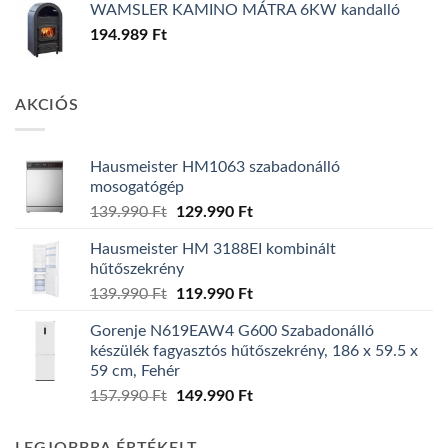
WAMSLER KAMINO MÁTRA 6KW kandalló
194.989
Ft
AKCIÓS
Hausmeister HM1063 szabadonálló
mosogatógép
Original
Current
139.990
Ft
129.990
Ft
price
price
Hausmeister HM 3188EI kombinált
was:
is:
hűtőszekrény
139.990 Ft.
129.990 Ft.
Original
Current
139.990
Ft
119.990
Ft
price
price
Gorenje N619EAW4 G600 Szabadonálló
was:
is:
készülék fagyasztós hűtőszekrény, 186 x 59.5 x
139.990 Ft.
119.990 Ft.
59 cm, Fehér
Original
Current
157.990
Ft
149.990
Ft
price
price
was:
is: