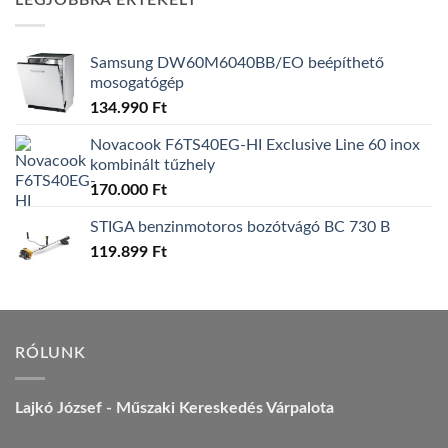
LEGJOBBRA ÉRTÉKELT
157.990 Ft.
149.990 Ft.
Samsung DW60M6040BB/EO beépíthető
mosogatógép
134.990
Ft
Novacook F6TS40EG-HI Exclusive Line 60 inox
kombinált tűzhely
170.000
Ft
STIGA benzinmotoros bozótvágó BC 730 B
119.899
Ft
RÓLUNK
Lajkó József - Műszaki Kereskedés Várpalota