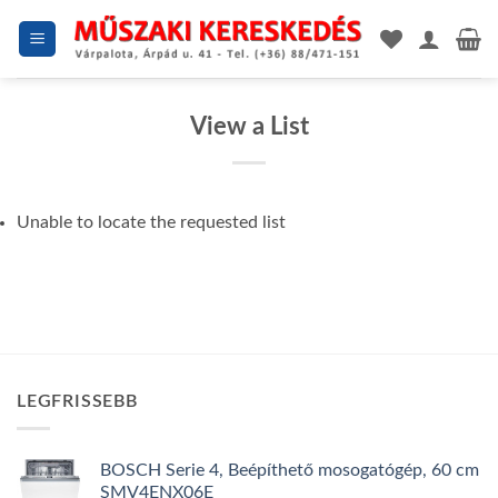
Skip
to
content
View a List
Unable to locate the requested list
LEGFRISSEBB
BOSCH Serie 4, Beépíthető mosogatógép, 60 cm
SMV4ENX06E