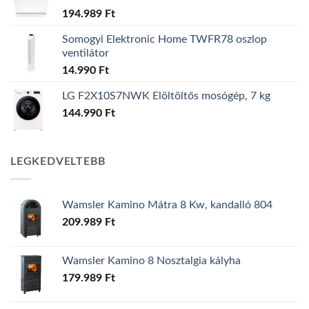
194.989
Ft
Somogyi Elektronic Home TWFR78 oszlop
ventilátor
14.990
Ft
LG F2X10S7NWK Elöltöltős mosógép, 7 kg
144.990
Ft
LEGKEDVELTEBB
Wamsler Kamino Mátra 8 Kw, kandalló 804
209.989
Ft
Wamsler Kamino 8 Nosztalgia kályha
179.989
Ft