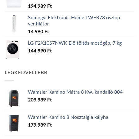
194.989
Ft
Somogyi Elektronic Home TWFR78 oszlop
ventilátor
14.990
Ft
LG F2X10S7NWK Elöltöltős mosógép, 7 kg
144.990
Ft
LEGKEDVELTEBB
Wamsler Kamino Mátra 8 Kw, kandalló 804
209.989
Ft
Wamsler Kamino 8 Nosztalgia kályha
179.989
Ft