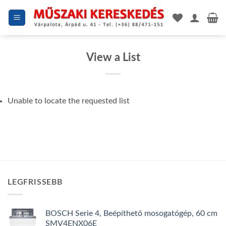
Skip
to
content
View a List
Unable to locate the requested list
LEGFRISSEBB
BOSCH Serie 4, Beépíthető mosogatógép, 60 cm
SMV4ENX06E