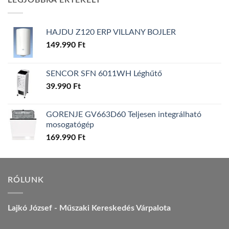
LEGJOBBRA ÉRTÉKELT
157.990 Ft.
149.990 Ft.
HAJDU Z120 ERP VILLANY BOJLER
149.990
Ft
SENCOR SFN 6011WH Léghűtő
39.990
Ft
GORENJE GV663D60 Teljesen integrálható
mosogatógép
169.990
Ft
RÓLUNK
Lajkó József - Műszaki Kereskedés Várpalota