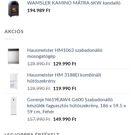
WAMSLER KAMINO MÁTRA 6KW kandalló
194.989
Ft
AKCIÓS
Hausmeister HM1063 szabadonálló
mosogatógép
Original
Current
139.990
Ft
129.990
Ft
price
price
Hausmeister HM 3188EI kombinált
was:
is:
hűtőszekrény
139.990 Ft.
129.990 Ft.
Original
Current
139.990
Ft
119.990
Ft
price
price
Gorenje N619EAW4 G600 Szabadonálló
was:
is:
készülék fagyasztós hűtőszekrény, 186 x 59.5 x
139.990 Ft.
119.990 Ft.
59 cm, Fehér
Original
Current
157.990
Ft
149.990
Ft
price
price
was:
is: