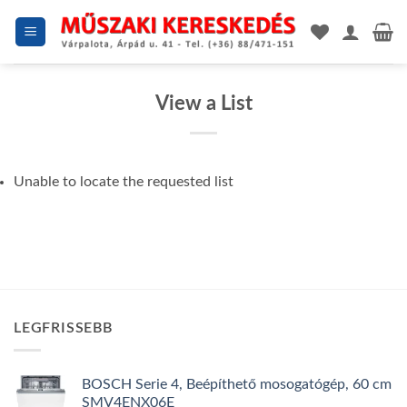
Skip
to
content
View a List
Unable to locate the requested list
LEGFRISSEBB
BOSCH Serie 4, Beépíthető mosogatógép, 60 cm
SMV4ENX06E