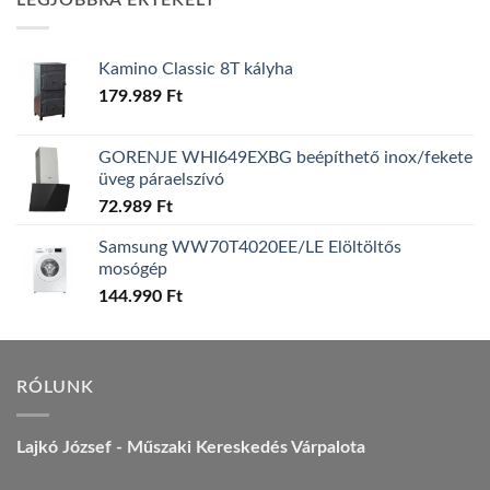
LEGJOBBRA ÉRTÉKELT
157.990 Ft.
149.990 Ft.
Kamino Classic 8T kályha
179.989
Ft
GORENJE WHI649EXBG beépíthető inox/fekete
üveg páraelszívó
72.989
Ft
Samsung WW70T4020EE/LE Elöltöltős
mosógép
144.990
Ft
RÓLUNK
Lajkó József - Műszaki Kereskedés Várpalota