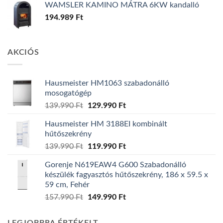
WAMSLER KAMINO MÁTRA 6KW kandalló
194.989
Ft
AKCIÓS
Hausmeister HM1063 szabadonálló
mosogatógép
Original
Current
139.990
Ft
129.990
Ft
price
price
Hausmeister HM 3188EI kombinált
was:
is:
hűtőszekrény
139.990 Ft.
129.990 Ft.
Original
Current
139.990
Ft
119.990
Ft
price
price
Gorenje N619EAW4 G600 Szabadonálló
was:
is:
készülék fagyasztós hűtőszekrény, 186 x 59.5 x
139.990 Ft.
119.990 Ft.
59 cm, Fehér
Original
Current
157.990
Ft
149.990
Ft
price
price
was:
is: