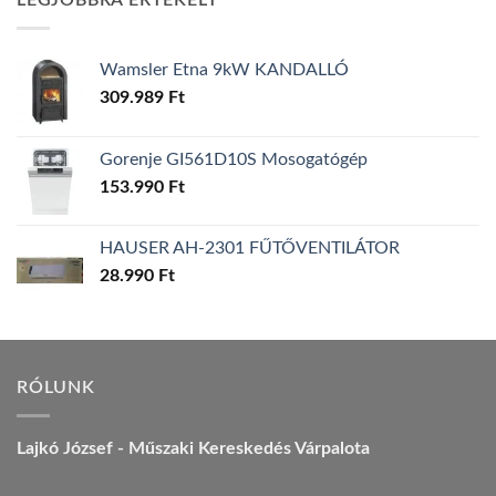
LEGJOBBRA ÉRTÉKELT
157.990 Ft.
149.990 Ft.
Wamsler Etna 9kW KANDALLÓ
309.989
Ft
Gorenje GI561D10S Mosogatógép
153.990
Ft
HAUSER AH-2301 FŰTŐVENTILÁTOR
28.990
Ft
RÓLUNK
Lajkó József - Műszaki Kereskedés Várpalota