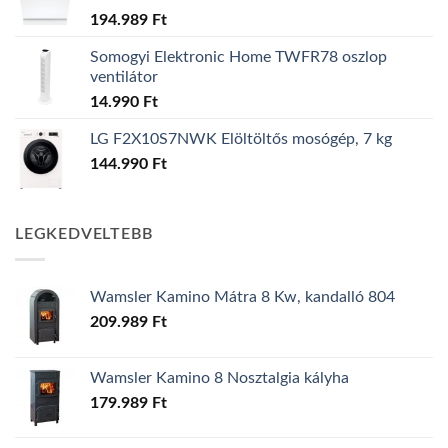
194.989
Ft
Somogyi Elektronic Home TWFR78 oszlop
ventilátor
14.990
Ft
LG F2X10S7NWK Elöltöltős mosógép, 7 kg
144.990
Ft
LEGKEDVELTEBB
Wamsler Kamino Mátra 8 Kw, kandalló 804
209.989
Ft
Wamsler Kamino 8 Nosztalgia kályha
179.989
Ft