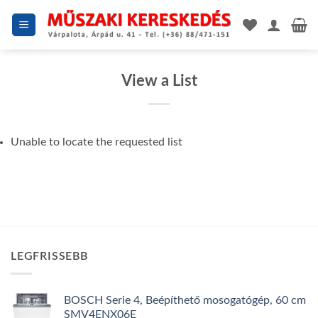
Skip
to
content
View a List
Unable to locate the requested list
LEGFRISSEBB
BOSCH Serie 4, Beépíthető mosogatógép, 60 cm
SMV4ENX06E