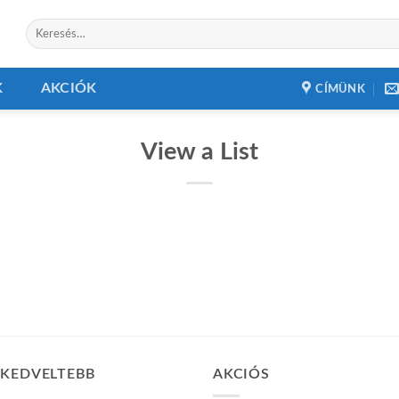
Keresés
a
következőre:
K
AKCIÓK
CÍMÜNK
View a List
GKEDVELTEBB
AKCIÓS