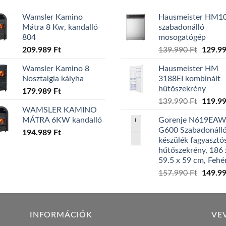
Wamsler Kamino
Hausmeister HM1
Mátra 8 Kw, kandalló
szabadonálló
804
mosogatógép
Origina
209.989
Ft
139.990
Ft
129.9
price
Wamsler Kamino 8
Hausmeister HM
was:
Nosztalgia kályha
3188EI kombinált
139.99
hűtőszekrény
179.989
Ft
Origina
139.990
Ft
119.9
WAMSLER KAMINO
price
MÁTRA 6KW kandalló
Gorenje N619EA
was:
G600 Szabadonáll
194.989
Ft
139.99
készülék fagyasztó
hűtőszekrény, 186 
59.5 x 59 cm, Fehé
Origina
157.990
Ft
149.9
price
was:
157.99
INFORMÁCIÓK
VE