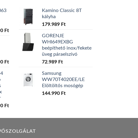
063
Kamino Classic 8T
kályha
179.989
Ft
l
Current
90
Ft
GORENJE
price
WHI649EXBG
is:
beépíthető inox/fekete
0 Ft.
129.990 Ft.
üveg páraelszívó
l
Current
90
Ft
72.989
Ft
price
W4
Samsung
is:
ó
WW70T4020EE/LE
0 Ft.
119.990 Ft.
s
Elöltöltős mosógép
x
144.990
Ft
r
l
Current
90
Ft
price
is:
0 Ft.
149.990 Ft.
VŐSZOLGÁLAT