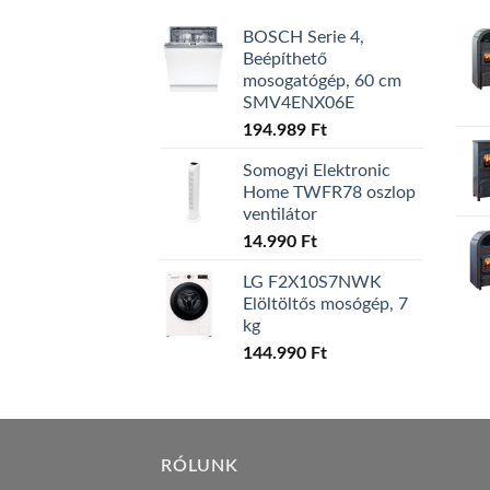
BOSCH Serie 4,
Beépíthető
mosogatógép, 60 cm
SMV4ENX06E
194.989
Ft
Somogyi Elektronic
Home TWFR78 oszlop
ventilátor
14.990
Ft
LG F2X10S7NWK
Elöltöltős mosógép, 7
kg
144.990
Ft
RÓLUNK