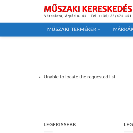
Skip
to
content
MŰSZAKI TERMÉKEK
MÁRKÁ
Unable to locate the requested list
LEGFRISSEBB
LE