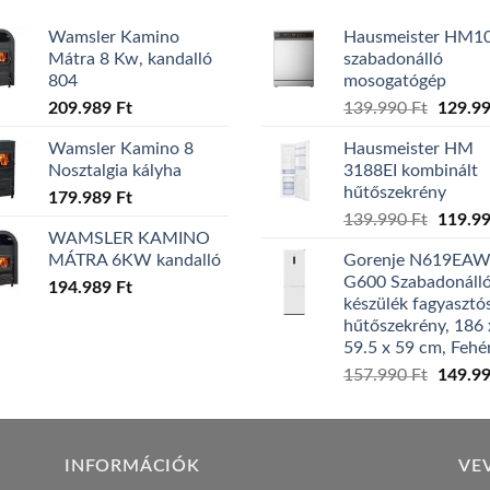
Wamsler Kamino
Hausmeister HM1
Mátra 8 Kw, kandalló
szabadonálló
804
mosogatógép
Origina
209.989
Ft
139.990
Ft
129.9
price
Wamsler Kamino 8
Hausmeister HM
was:
Nosztalgia kályha
3188EI kombinált
139.99
hűtőszekrény
179.989
Ft
Origina
139.990
Ft
119.9
WAMSLER KAMINO
price
MÁTRA 6KW kandalló
Gorenje N619EA
was:
G600 Szabadonáll
194.989
Ft
139.99
készülék fagyasztó
hűtőszekrény, 186 
59.5 x 59 cm, Fehé
Origina
157.990
Ft
149.9
price
was:
157.99
INFORMÁCIÓK
VE