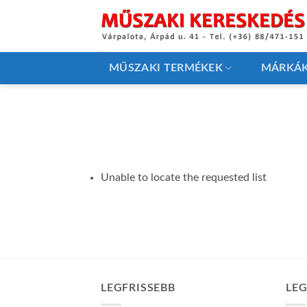
Skip
to
content
MŰSZAKI TERMÉKEK
MÁRKÁ
Unable to locate the requested list
LEGFRISSEBB
LE