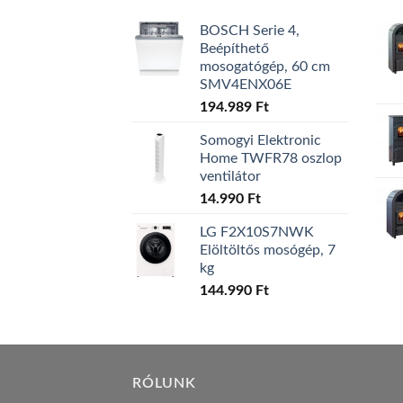
BOSCH Serie 4,
Beépíthető
mosogatógép, 60 cm
SMV4ENX06E
194.989
Ft
Somogyi Elektronic
Home TWFR78 oszlop
ventilátor
14.990
Ft
LG F2X10S7NWK
Elöltöltős mosógép, 7
kg
144.990
Ft
RÓLUNK