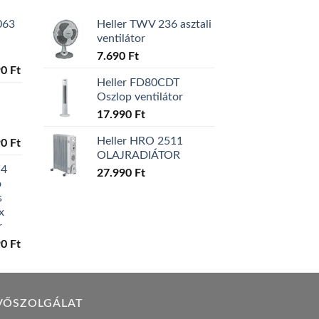
063
Heller TWV 236 asztali
ventilátor
7.690
Ft
l
Current
90
Ft
Heller FD80CDT
price
Oszlop ventilátor
is:
0 Ft.
129.990 Ft.
17.990
Ft
Heller HRO 2511
l
Current
90
Ft
OLAJRADIÁTOR
price
W4
is:
27.990
Ft
ó
0 Ft.
119.990 Ft.
s
x
r
l
Current
90
Ft
price
is:
0 Ft.
149.990 Ft.
VŐSZOLGÁLAT