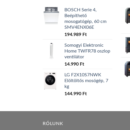
BOSCH Serie 4,
Beépíthető
mosogatógép, 60 cm
SMV4ENX06E
194.989
Ft
Somogyi Elektronic
Home TWFR78 oszlop
ventilátor
14.990
Ft
LG F2X10S7NWK
Elöltöltős mosógép, 7
kg
144.990
Ft
RÓLUNK