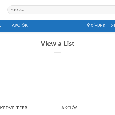
Keresés
a
következőre:
K
AKCIÓK
CÍMÜNK
View a List
GKEDVELTEBB
AKCIÓS