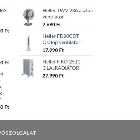
063
Heller TWV 236 asztali
ventilátor
7.690
Ft
l
Current
90
Ft
Heller FD80CDT
price
Oszlop ventilátor
is:
0 Ft.
129.990 Ft.
17.990
Ft
Heller HRO 2511
l
Current
90
Ft
OLAJRADIÁTOR
price
W4
is:
27.990
Ft
ó
0 Ft.
119.990 Ft.
s
x
r
l
Current
90
Ft
price
is:
0 Ft.
149.990 Ft.
VŐSZOLGÁLAT