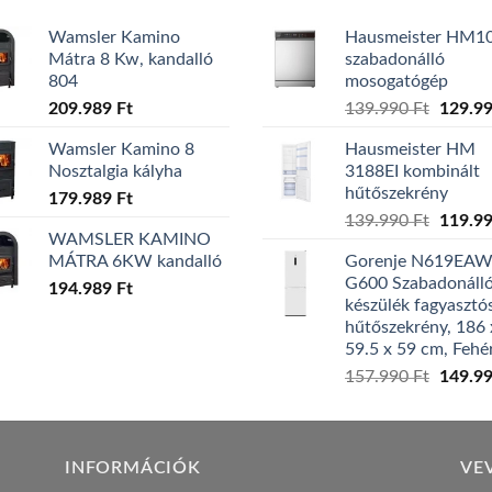
Wamsler Kamino
Hausmeister HM1
Mátra 8 Kw, kandalló
szabadonálló
804
mosogatógép
Origina
209.989
Ft
139.990
Ft
129.9
price
Wamsler Kamino 8
Hausmeister HM
was:
Nosztalgia kályha
3188EI kombinált
139.99
hűtőszekrény
179.989
Ft
Origina
139.990
Ft
119.9
WAMSLER KAMINO
price
MÁTRA 6KW kandalló
Gorenje N619EA
was:
G600 Szabadonáll
194.989
Ft
139.99
készülék fagyasztó
hűtőszekrény, 186 
59.5 x 59 cm, Fehé
Origina
157.990
Ft
149.9
price
was:
157.99
INFORMÁCIÓK
VE