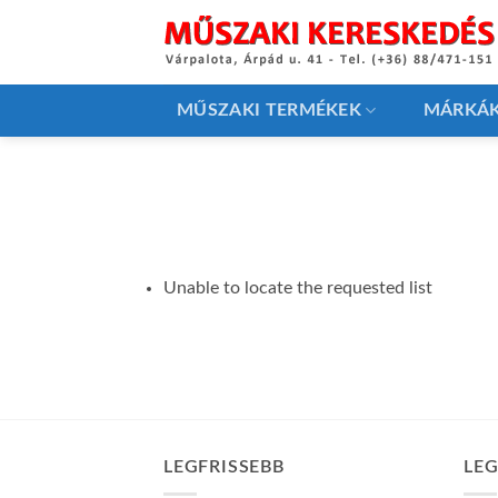
Skip
to
content
MŰSZAKI TERMÉKEK
MÁRKÁ
Unable to locate the requested list
LEGFRISSEBB
LE