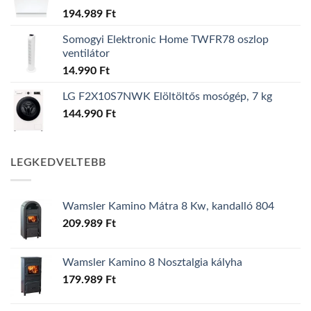
194.989
Ft
Somogyi Elektronic Home TWFR78 oszlop
ventilátor
14.990
Ft
LG F2X10S7NWK Elöltöltős mosógép, 7 kg
144.990
Ft
LEGKEDVELTEBB
Wamsler Kamino Mátra 8 Kw, kandalló 804
209.989
Ft
Wamsler Kamino 8 Nosztalgia kályha
179.989
Ft