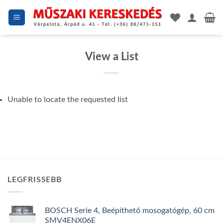
Skip
to
content
View a List
Unable to locate the requested list
LEGFRISSEBB
BOSCH Serie 4, Beépíthető mosogatógép, 60 cm
SMV4ENX06E