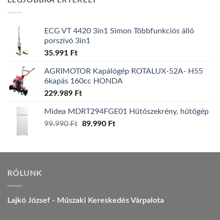
LEGJOBBRA ÉRTÉKELT
157.990 Ft.
149.990 Ft.
ECG VT 4420 3in1 Simon Többfunkciós álló
porszívó 3in1
35.991
Ft
AGRIMOTOR Kapálógép ROTALUX-52A- H55
6kapás 160cc HONDA
229.989
Ft
Midea MDRT294FGE01 Hűtőszekrény, hűtőgép
Original
Current
99.990
Ft
89.990
Ft
price
price
was:
is:
99.990 Ft.
89.990 Ft.
RÓLUNK
Lajkó József - Műszaki Kereskedés Várpalota