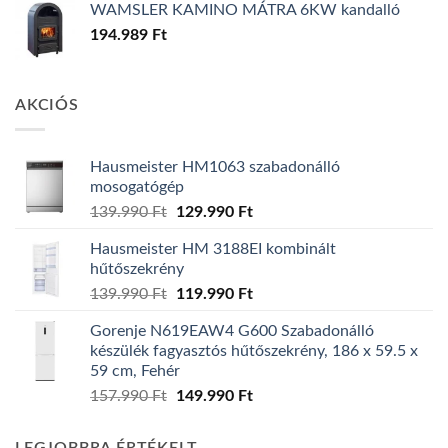
WAMSLER KAMINO MÁTRA 6KW kandalló
194.989
Ft
AKCIÓS
Hausmeister HM1063 szabadonálló
mosogatógép
Original
Current
139.990
Ft
129.990
Ft
price
price
Hausmeister HM 3188EI kombinált
was:
is:
hűtőszekrény
139.990 Ft.
129.990 Ft.
Original
Current
139.990
Ft
119.990
Ft
price
price
Gorenje N619EAW4 G600 Szabadonálló
was:
is:
készülék fagyasztós hűtőszekrény, 186 x 59.5 x
139.990 Ft.
119.990 Ft.
59 cm, Fehér
Original
Current
157.990
Ft
149.990
Ft
price
price
was:
is: