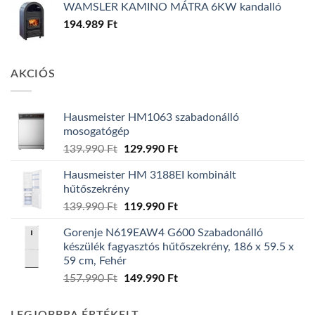
WAMSLER KAMINO MÁTRA 6KW kandalló
194.989
Ft
AKCIÓS
Hausmeister HM1063 szabadonálló
mosogatógép
Original
Current
139.990
Ft
129.990
Ft
price
price
Hausmeister HM 3188EI kombinált
was:
is:
hűtőszekrény
139.990 Ft.
129.990 Ft.
Original
Current
139.990
Ft
119.990
Ft
price
price
Gorenje N619EAW4 G600 Szabadonálló
was:
is:
készülék fagyasztós hűtőszekrény, 186 x 59.5 x
139.990 Ft.
119.990 Ft.
59 cm, Fehér
Original
Current
157.990
Ft
149.990
Ft
price
price
was:
is: