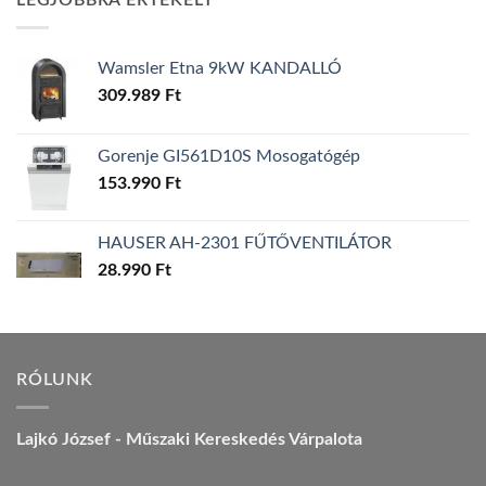
LEGJOBBRA ÉRTÉKELT
157.990 Ft.
149.990 Ft.
Wamsler Etna 9kW KANDALLÓ
309.989
Ft
Gorenje GI561D10S Mosogatógép
153.990
Ft
HAUSER AH-2301 FŰTŐVENTILÁTOR
28.990
Ft
RÓLUNK
Lajkó József - Műszaki Kereskedés Várpalota