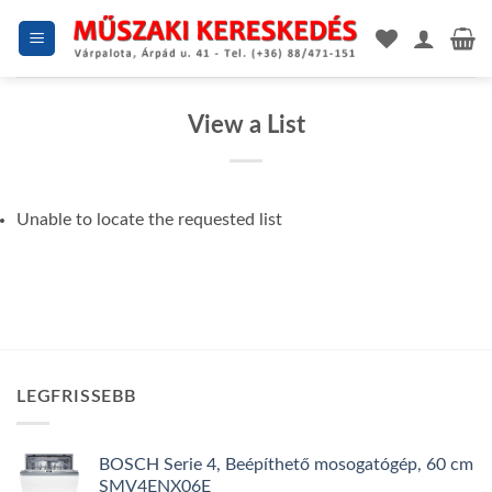
Skip
to
content
View a List
Unable to locate the requested list
LEGFRISSEBB
BOSCH Serie 4, Beépíthető mosogatógép, 60 cm
SMV4ENX06E