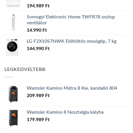
194.989
Ft
Somogyi Elektronic Home TWFR78 oszlop
ventilátor
14.990
Ft
LG F2X10S7NWK Elöltöltős mosógép, 7 kg
144.990
Ft
LEGKEDVELTEBB
Wamsler Kamino Mátra 8 Kw, kandalló 804
209.989
Ft
Wamsler Kamino 8 Nosztalgia kályha
179.989
Ft