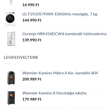
14.990
Ft
LG F2X10S7NWK Elöltöltős mosógép, 7 kg
144.990
Ft
Gorenje NRK418DCW4 kombinált hűtőszekrény
139.990
Ft
LEGKEDVELTEBB
Wamsler Kamino Mátra 8 Kw, kandalló 804
209.989
Ft
Wamsler Kamino 8 Nosztalgia kályha
179.989
Ft