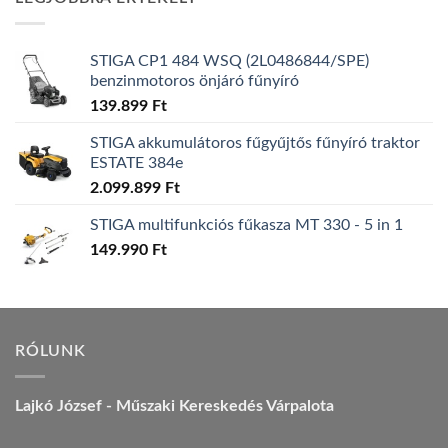
157.990 Ft.
149.990 Ft.
STIGA CP1 484 WSQ (2L0486844/SPE)
benzinmotoros önjáró fűnyíró
139.899
Ft
STIGA akkumulátoros fűgyűjtős fűnyíró traktor
ESTATE 384e
2.099.899
Ft
STIGA multifunkciós fűkasza MT 330 - 5 in 1
149.990
Ft
RÓLUNK
Lajkó József - Műszaki Kereskedés Várpalota