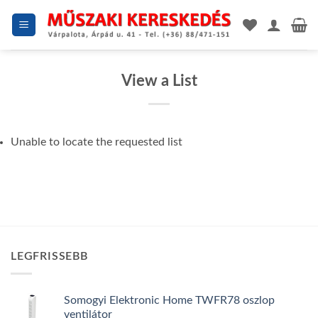
Skip
to
content
View a List
Unable to locate the requested list
LEGFRISSEBB
Somogyi Elektronic Home TWFR78 oszlop
ventilátor