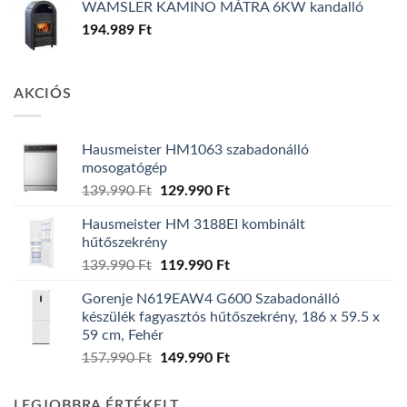
WAMSLER KAMINO MÁTRA 6KW kandalló
194.989
Ft
AKCIÓS
Hausmeister HM1063 szabadonálló
mosogatógép
Original
Current
139.990
Ft
129.990
Ft
price
price
Hausmeister HM 3188EI kombinált
was:
is:
hűtőszekrény
139.990 Ft.
129.990 Ft.
Original
Current
139.990
Ft
119.990
Ft
price
price
Gorenje N619EAW4 G600 Szabadonálló
was:
is:
készülék fagyasztós hűtőszekrény, 186 x 59.5 x
139.990 Ft.
119.990 Ft.
59 cm, Fehér
Original
Current
157.990
Ft
149.990
Ft
price
price
was:
is:
LEGJOBBRA ÉRTÉKELT