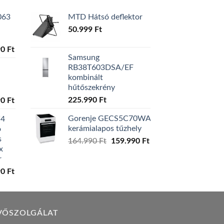
063
MTD Hátsó deflektor
50.999
Ft
l
Current
90
Ft
Samsung
price
RB38T603DSA/EF
is:
kombinált
0 Ft.
129.990 Ft.
hűtőszekrény
l
Current
225.990
Ft
90
Ft
price
Gorenje GECS5C70WA
W4
is:
kerámialapos tűzhely
ó
0 Ft.
119.990 Ft.
s
Original
Current
164.990
Ft
159.990
Ft
x
price
price
r
was:
is:
l
Current
90
Ft
164.990 Ft.
159.990 Ft.
price
is:
0 Ft.
149.990 Ft.
VŐSZOLGÁLAT