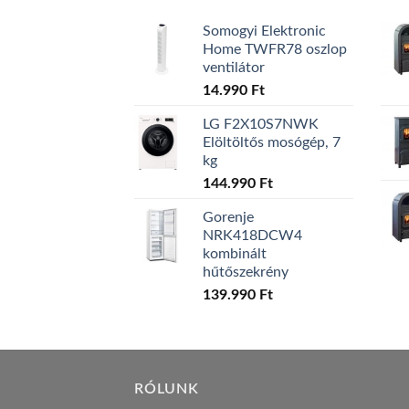
Somogyi Elektronic
Home TWFR78 oszlop
ventilátor
14.990
Ft
LG F2X10S7NWK
Elöltöltős mosógép, 7
kg
144.990
Ft
Gorenje
NRK418DCW4
kombinált
hűtőszekrény
139.990
Ft
RÓLUNK