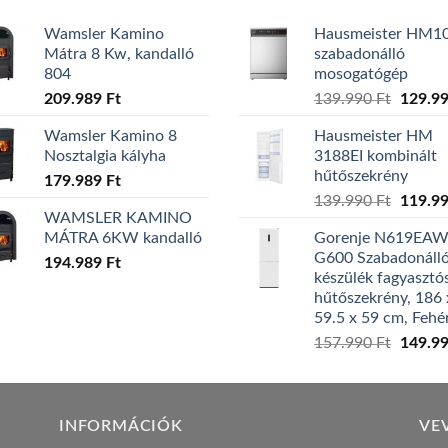
Wamsler Kamino
Hausmeister HM1
Mátra 8 Kw, kandalló
szabadonálló
804
mosogatógép
Origina
209.989
Ft
139.990
Ft
129.9
price
Wamsler Kamino 8
Hausmeister HM
was:
Nosztalgia kályha
3188EI kombinált
139.99
hűtőszekrény
179.989
Ft
Origina
139.990
Ft
119.9
WAMSLER KAMINO
price
MÁTRA 6KW kandalló
Gorenje N619EA
was:
G600 Szabadonáll
194.989
Ft
139.99
készülék fagyasztó
hűtőszekrény, 186 
59.5 x 59 cm, Fehé
Origina
157.990
Ft
149.9
price
was:
157.99
INFORMÁCIÓK
VE