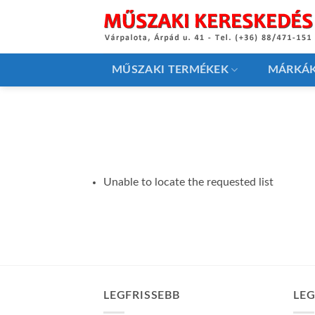
Skip
to
content
MŰSZAKI TERMÉKEK
MÁRKÁ
Unable to locate the requested list
LEGFRISSEBB
LE