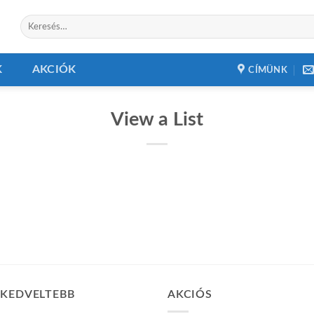
Keresés
a
következőre:
K
AKCIÓK
CÍMÜNK
View a List
GKEDVELTEBB
AKCIÓS