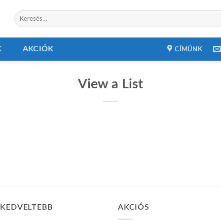
Keresés
a
következőre:
K
AKCIÓK
CÍMÜNK
View a List
GKEDVELTEBB
AKCIÓS