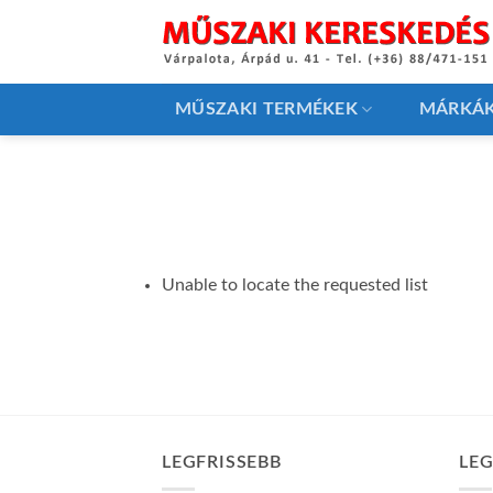
Skip
to
content
MŰSZAKI TERMÉKEK
MÁRKÁ
Unable to locate the requested list
LEGFRISSEBB
LE