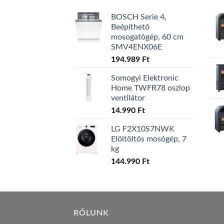
BOSCH Serie 4,
Beépíthető
mosogatógép, 60 cm
SMV4ENX06E
194.989
Ft
Somogyi Elektronic
Home TWFR78 oszlop
ventilátor
14.990
Ft
LG F2X10S7NWK
Elöltöltős mosógép, 7
kg
144.990
Ft
RÓLUNK