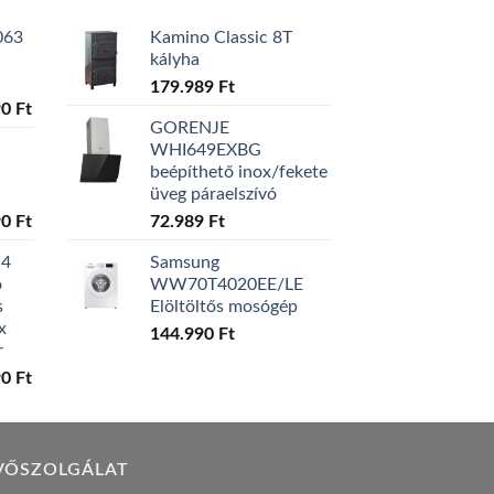
063
Kamino Classic 8T
kályha
179.989
Ft
l
Current
90
Ft
GORENJE
price
WHI649EXBG
is:
beépíthető inox/fekete
0 Ft.
129.990 Ft.
üveg páraelszívó
l
Current
90
Ft
72.989
Ft
price
W4
Samsung
is:
ó
WW70T4020EE/LE
0 Ft.
119.990 Ft.
s
Elöltöltős mosógép
x
144.990
Ft
r
l
Current
90
Ft
price
is:
0 Ft.
149.990 Ft.
VŐSZOLGÁLAT