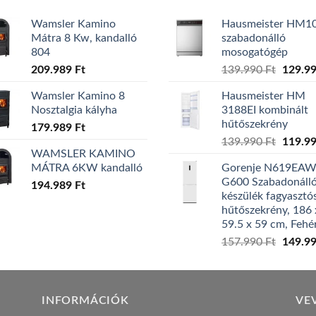
Wamsler Kamino
Hausmeister HM1
Mátra 8 Kw, kandalló
szabadonálló
804
mosogatógép
Origina
209.989
Ft
139.990
Ft
129.9
price
Wamsler Kamino 8
Hausmeister HM
was:
Nosztalgia kályha
3188EI kombinált
139.99
hűtőszekrény
179.989
Ft
Origina
139.990
Ft
119.9
WAMSLER KAMINO
price
MÁTRA 6KW kandalló
Gorenje N619EA
was:
G600 Szabadonáll
194.989
Ft
139.99
készülék fagyasztó
hűtőszekrény, 186 
59.5 x 59 cm, Fehé
Origina
157.990
Ft
149.9
price
was:
157.99
INFORMÁCIÓK
VE