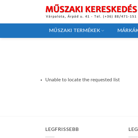
Skip
to
content
MŰSZAKI TERMÉKEK
MÁRKÁ
Unable to locate the requested list
LEGFRISSEBB
LE