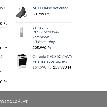
063
MTD Hátsó deflektor
50.999
Ft
l
Current
90
Ft
Samsung
price
RB38T603DSA/EF
is:
kombinált
0 Ft.
129.990 Ft.
hűtőszekrény
l
Current
225.990
Ft
90
Ft
price
Gorenje GECS5C70WA
W4
is:
kerámialapos tűzhely
ó
0 Ft.
119.990 Ft.
s
Original
Current
164.990
Ft
159.990
Ft
x
price
price
r
was:
is:
l
Current
90
Ft
164.990 Ft.
159.990 Ft.
price
is:
0 Ft.
149.990 Ft.
VŐSZOLGÁLAT