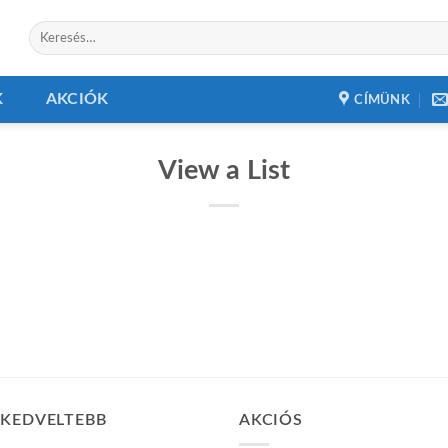
Keresés
a
következőre:
K
AKCIÓK
CÍMÜNK
View a List
GKEDVELTEBB
AKCIÓS