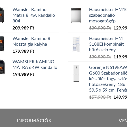
Wamsler Kamino
Hausmeister HM1
Mátra 8 Kw, kandalló
szabadonálló
804
mosogatógép
Origina
209.989
Ft
139.990
Ft
129.9
price
Wamsler Kamino 8
Hausmeister HM
was:
Nosztalgia kályha
3188EI kombinált
139.99
hűtőszekrény
179.989
Ft
Origina
139.990
Ft
119.9
WAMSLER KAMINO
price
MÁTRA 6KW kandalló
Gorenje N619EA
was:
G600 Szabadonáll
194.989
Ft
139.99
készülék fagyasztó
hűtőszekrény, 186 
59.5 x 59 cm, Fehé
Origina
157.990
Ft
149.9
price
was:
157.99
INFORMÁCIÓK
VE