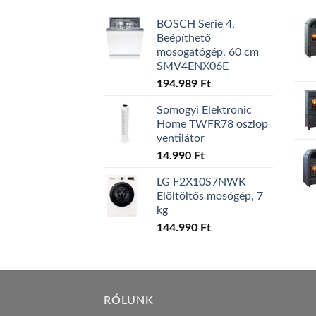
BOSCH Serie 4,
Beépíthető
mosogatógép, 60 cm
SMV4ENX06E
194.989
Ft
Somogyi Elektronic
Home TWFR78 oszlop
ventilátor
14.990
Ft
LG F2X10S7NWK
Elöltöltős mosógép, 7
kg
144.990
Ft
RÓLUNK