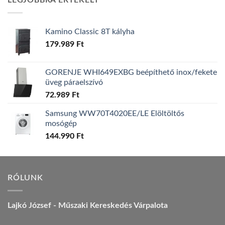
LEGJOBBRA ÉRTÉKELT
157.990 Ft.
149.990 Ft.
Kamino Classic 8T kályha
179.989
Ft
GORENJE WHI649EXBG beépíthető inox/fekete
üveg páraelszívó
72.989
Ft
Samsung WW70T4020EE/LE Elöltöltős
mosógép
144.990
Ft
RÓLUNK
Lajkó József - Műszaki Kereskedés Várpalota