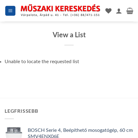
Skip
to
content
View a List
Unable to locate the requested list
LEGFRISSEBB
BOSCH Serie 4, Beépíthető mosogatógép, 60 cm
SMV4ENX06E