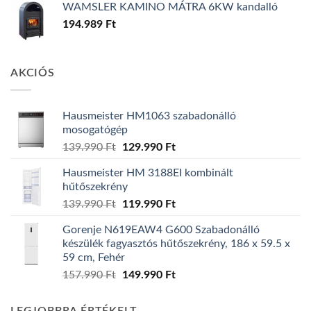
WAMSLER KAMINO MÁTRA 6KW kandalló
194.989
Ft
AKCIÓS
Hausmeister HM1063 szabadonálló
mosogatógép
Original
Current
139.990
Ft
129.990
Ft
price
price
Hausmeister HM 3188EI kombinált
was:
is:
hűtőszekrény
139.990 Ft.
129.990 Ft.
Original
Current
139.990
Ft
119.990
Ft
price
price
Gorenje N619EAW4 G600 Szabadonálló
was:
is:
készülék fagyasztós hűtőszekrény, 186 x 59.5 x
139.990 Ft.
119.990 Ft.
59 cm, Fehér
Original
Current
157.990
Ft
149.990
Ft
price
price
was:
is: