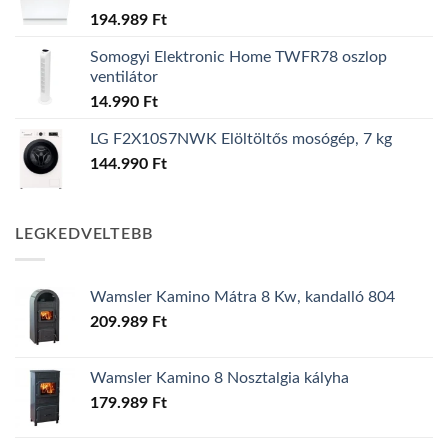
194.989
Ft
Somogyi Elektronic Home TWFR78 oszlop
ventilátor
14.990
Ft
LG F2X10S7NWK Elöltöltős mosógép, 7 kg
144.990
Ft
LEGKEDVELTEBB
Wamsler Kamino Mátra 8 Kw, kandalló 804
209.989
Ft
Wamsler Kamino 8 Nosztalgia kályha
179.989
Ft