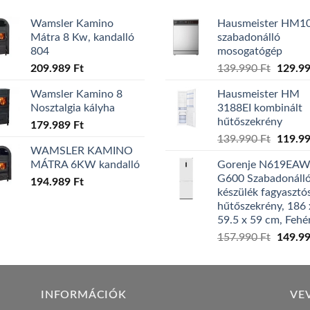
Wamsler Kamino
Hausmeister HM1
Mátra 8 Kw, kandalló
szabadonálló
804
mosogatógép
Origina
209.989
Ft
139.990
Ft
129.9
price
Wamsler Kamino 8
Hausmeister HM
was:
Nosztalgia kályha
3188EI kombinált
139.99
hűtőszekrény
179.989
Ft
Origina
139.990
Ft
119.9
WAMSLER KAMINO
price
MÁTRA 6KW kandalló
Gorenje N619EA
was:
G600 Szabadonáll
194.989
Ft
139.99
készülék fagyasztó
hűtőszekrény, 186 
59.5 x 59 cm, Fehé
Origina
157.990
Ft
149.9
price
was:
157.99
INFORMÁCIÓK
VE