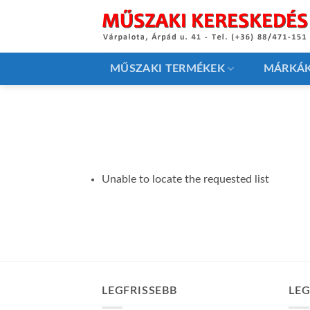
Skip
to
content
MŰSZAKI TERMÉKEK
MÁRKÁ
Unable to locate the requested list
LEGFRISSEBB
LE