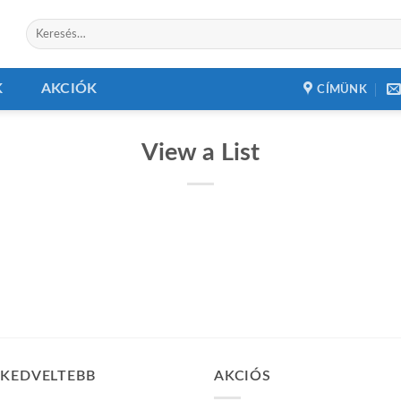
Keresés
a
következőre:
K
AKCIÓK
CÍMÜNK
View a List
GKEDVELTEBB
AKCIÓS