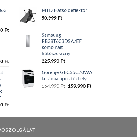
063
MTD Hátsó deflektor
50.999
Ft
l
Current
90
Ft
Samsung
price
RB38T603DSA/EF
is:
kombinált
0 Ft.
129.990 Ft.
hűtőszekrény
l
Current
225.990
Ft
90
Ft
price
Gorenje GECS5C70WA
W4
is:
kerámialapos tűzhely
ó
0 Ft.
119.990 Ft.
s
Original
Current
164.990
Ft
159.990
Ft
x
price
price
r
was:
is:
l
Current
90
Ft
164.990 Ft.
159.990 Ft.
price
is:
0 Ft.
149.990 Ft.
VŐSZOLGÁLAT