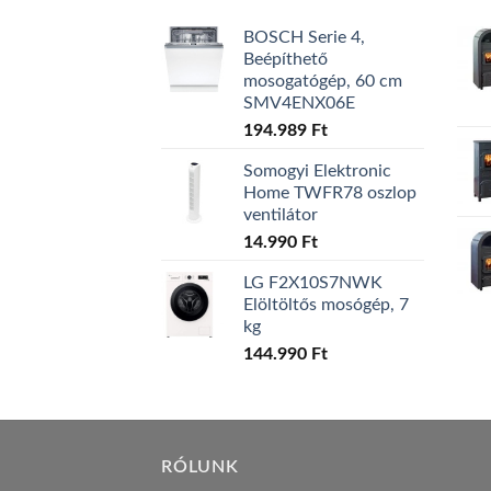
BOSCH Serie 4,
Beépíthető
mosogatógép, 60 cm
SMV4ENX06E
194.989
Ft
Somogyi Elektronic
Home TWFR78 oszlop
ventilátor
14.990
Ft
LG F2X10S7NWK
Elöltöltős mosógép, 7
kg
144.990
Ft
RÓLUNK