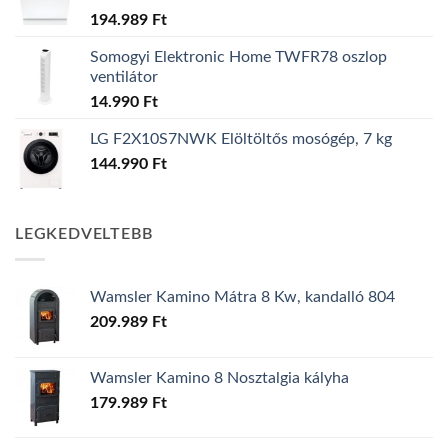
194.989
Ft
Somogyi Elektronic Home TWFR78 oszlop
ventilátor
14.990
Ft
LG F2X10S7NWK Elöltöltős mosógép, 7 kg
144.990
Ft
LEGKEDVELTEBB
Wamsler Kamino Mátra 8 Kw, kandalló 804
209.989
Ft
Wamsler Kamino 8 Nosztalgia kályha
179.989
Ft