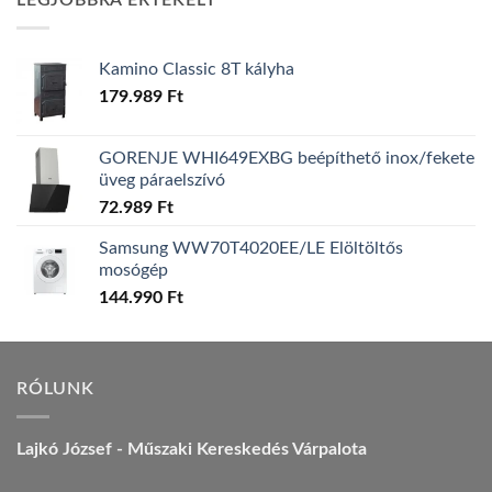
LEGJOBBRA ÉRTÉKELT
157.990 Ft.
149.990 Ft.
Kamino Classic 8T kályha
179.989
Ft
GORENJE WHI649EXBG beépíthető inox/fekete
üveg páraelszívó
72.989
Ft
Samsung WW70T4020EE/LE Elöltöltős
mosógép
144.990
Ft
RÓLUNK
Lajkó József - Műszaki Kereskedés Várpalota