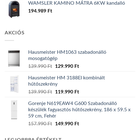
WAMSLER KAMINO MÁTRA 6KW kandalló
194.989
Ft
AKCIÓS
Hausmeister HM1063 szabadonálló
mosogatógép
Original
Current
139.990
Ft
129.990
Ft
price
price
Hausmeister HM 3188EI kombinált
was:
is:
hűtőszekrény
139.990 Ft.
129.990 Ft.
Original
Current
139.990
Ft
119.990
Ft
price
price
Gorenje N619EAW4 G600 Szabadonálló
was:
is:
készülék fagyasztós hűtőszekrény, 186 x 59.5 x
139.990 Ft.
119.990 Ft.
59 cm, Fehér
Original
Current
157.990
Ft
149.990
Ft
price
price
was:
is: