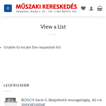
Skip
to
content
View a List
Unable to locate the requested list
LEGFRISSEBB
BOSCH Serie 4, Beépíthető mosogatógép, 60 cm
SMV4ENX06E