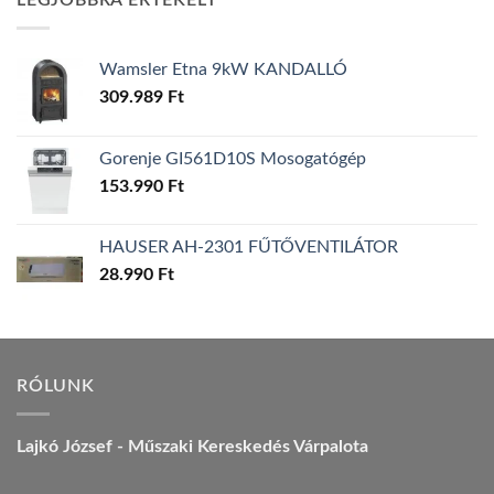
LEGJOBBRA ÉRTÉKELT
157.990 Ft.
149.990 Ft.
Wamsler Etna 9kW KANDALLÓ
309.989
Ft
Gorenje GI561D10S Mosogatógép
153.990
Ft
HAUSER AH-2301 FŰTŐVENTILÁTOR
28.990
Ft
RÓLUNK
Lajkó József - Műszaki Kereskedés Várpalota