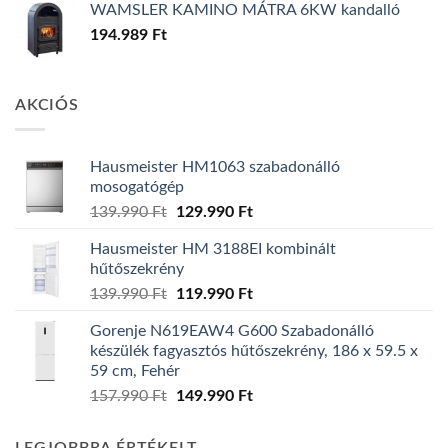
WAMSLER KAMINO MÁTRA 6KW kandalló
194.989
Ft
AKCIÓS
Hausmeister HM1063 szabadonálló
mosogatógép
Original
Current
139.990
Ft
129.990
Ft
price
price
Hausmeister HM 3188EI kombinált
was:
is:
hűtőszekrény
139.990 Ft.
129.990 Ft.
Original
Current
139.990
Ft
119.990
Ft
price
price
Gorenje N619EAW4 G600 Szabadonálló
was:
is:
készülék fagyasztós hűtőszekrény, 186 x 59.5 x
139.990 Ft.
119.990 Ft.
59 cm, Fehér
Original
Current
157.990
Ft
149.990
Ft
price
price
was:
is: