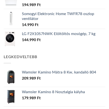
194.989
Ft
Somogyi Elektronic Home TWFR78 oszlop
ventilátor
14.990
Ft
LG F2X10S7NWK Elöltöltős mosógép, 7 kg
144.990
Ft
LEGKEDVELTEBB
Wamsler Kamino Mátra 8 Kw, kandalló 804
209.989
Ft
Wamsler Kamino 8 Nosztalgia kályha
179.989
Ft