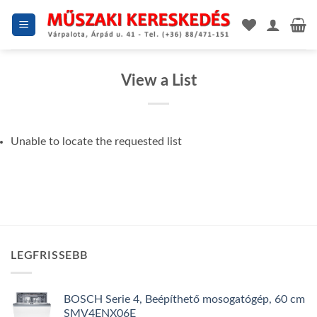
Skip
to
content
View a List
Unable to locate the requested list
LEGFRISSEBB
BOSCH Serie 4, Beépíthető mosogatógép, 60 cm
SMV4ENX06E