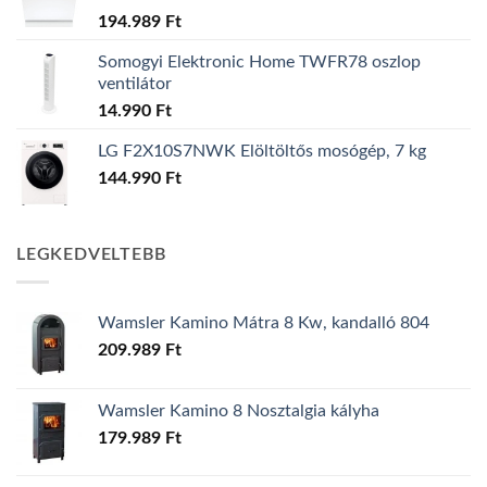
194.989
Ft
Somogyi Elektronic Home TWFR78 oszlop
ventilátor
14.990
Ft
LG F2X10S7NWK Elöltöltős mosógép, 7 kg
144.990
Ft
LEGKEDVELTEBB
Wamsler Kamino Mátra 8 Kw, kandalló 804
209.989
Ft
Wamsler Kamino 8 Nosztalgia kályha
179.989
Ft