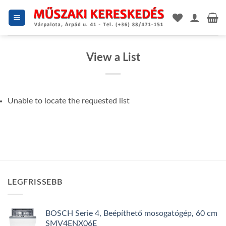
Skip
to
content
View a List
Unable to locate the requested list
LEGFRISSEBB
BOSCH Serie 4, Beépíthető mosogatógép, 60 cm
SMV4ENX06E