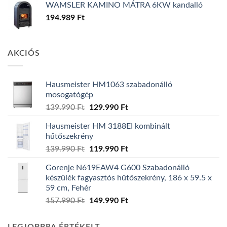
WAMSLER KAMINO MÁTRA 6KW kandalló
194.989
Ft
AKCIÓS
Hausmeister HM1063 szabadonálló
mosogatógép
Original
Current
139.990
Ft
129.990
Ft
price
price
Hausmeister HM 3188EI kombinált
was:
is:
hűtőszekrény
139.990 Ft.
129.990 Ft.
Original
Current
139.990
Ft
119.990
Ft
price
price
Gorenje N619EAW4 G600 Szabadonálló
was:
is:
készülék fagyasztós hűtőszekrény, 186 x 59.5 x
139.990 Ft.
119.990 Ft.
59 cm, Fehér
Original
Current
157.990
Ft
149.990
Ft
price
price
was:
is: