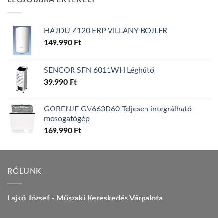
LEGJOBBRA ÉRTÉKELT
157.990 Ft.
149.990 Ft.
HAJDU Z120 ERP VILLANY BOJLER
149.990
Ft
SENCOR SFN 6011WH Léghűtő
39.990
Ft
GORENJE GV663D60 Teljesen integrálható
mosogatógép
169.990
Ft
RÓLUNK
Lajkó József - Műszaki Kereskedés Várpalota