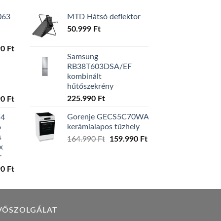
063
MTD Hátsó deflektor
50.999
Ft
l
Current
90
Ft
Samsung
price
RB38T603DSA/EF
is:
kombinált
0 Ft.
129.990 Ft.
hűtőszekrény
l
Current
225.990
Ft
90
Ft
price
Gorenje GECS5C70WA
W4
is:
kerámialapos tűzhely
ó
0 Ft.
119.990 Ft.
s
Original
Current
164.990
Ft
159.990
Ft
x
price
price
r
was:
is:
l
Current
90
Ft
164.990 Ft.
159.990 Ft.
price
is:
0 Ft.
149.990 Ft.
VŐSZOLGÁLAT