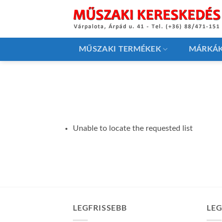
Skip
to
content
MŰSZAKI TERMÉKEK
MÁRKÁ
Unable to locate the requested list
LEGFRISSEBB
LE