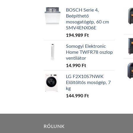
BOSCH Serie 4,
Beépíthető
mosogatógép, 60 cm
SMV4ENX06E
194.989
Ft
Somogyi Elektronic
Home TWFR78 oszlop
ventilátor
14.990
Ft
LG F2X10S7NWK
Elöltöltős mosógép, 7
kg
144.990
Ft
RÓLUNK