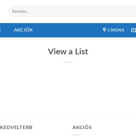
Keresés
a
következőre:
K
AKCIÓK
CÍMÜNK
View a List
GKEDVELTEBB
AKCIÓS