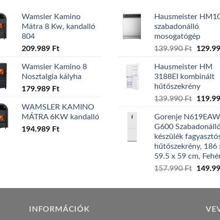
Wamsler Kamino
Hausmeister HM1
Mátra 8 Kw, kandalló
szabadonálló
804
mosogatógép
Origina
209.989
Ft
139.990
Ft
129.9
price
Wamsler Kamino 8
Hausmeister HM
was:
Nosztalgia kályha
3188EI kombinált
139.99
hűtőszekrény
179.989
Ft
Origina
139.990
Ft
119.9
WAMSLER KAMINO
price
MÁTRA 6KW kandalló
Gorenje N619EA
was:
G600 Szabadonáll
194.989
Ft
139.99
készülék fagyasztó
hűtőszekrény, 186 
59.5 x 59 cm, Fehé
Origina
157.990
Ft
149.9
price
was:
157.99
INFORMÁCIÓK
VE