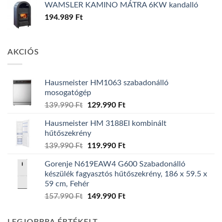
WAMSLER KAMINO MÁTRA 6KW kandalló
194.989
Ft
AKCIÓS
Hausmeister HM1063 szabadonálló
mosogatógép
Original
Current
139.990
Ft
129.990
Ft
price
price
Hausmeister HM 3188EI kombinált
was:
is:
hűtőszekrény
139.990 Ft.
129.990 Ft.
Original
Current
139.990
Ft
119.990
Ft
price
price
Gorenje N619EAW4 G600 Szabadonálló
was:
is:
készülék fagyasztós hűtőszekrény, 186 x 59.5 x
139.990 Ft.
119.990 Ft.
59 cm, Fehér
Original
Current
157.990
Ft
149.990
Ft
price
price
was:
is: