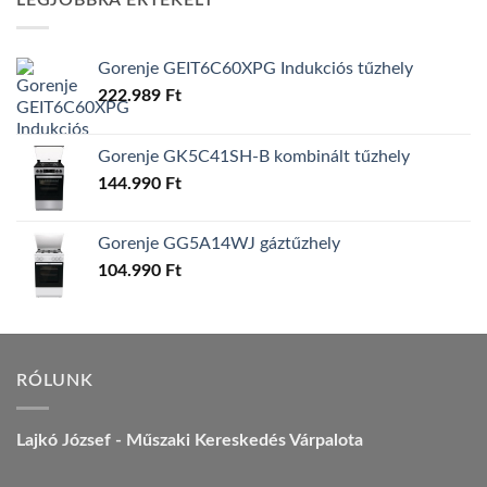
LEGJOBBRA ÉRTÉKELT
157.990 Ft.
149.990 Ft.
Gorenje GEIT6C60XPG Indukciós tűzhely
222.989
Ft
Gorenje GK5C41SH-B kombinált tűzhely
144.990
Ft
Gorenje GG5A14WJ gáztűzhely
104.990
Ft
RÓLUNK
Lajkó József - Műszaki Kereskedés Várpalota