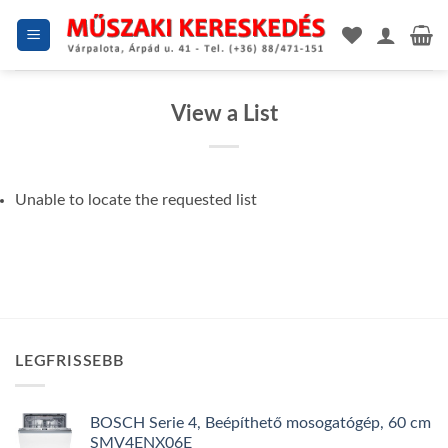
Skip
to
content
View a List
Unable to locate the requested list
LEGFRISSEBB
BOSCH Serie 4, Beépíthető mosogatógép, 60 cm
SMV4ENX06E