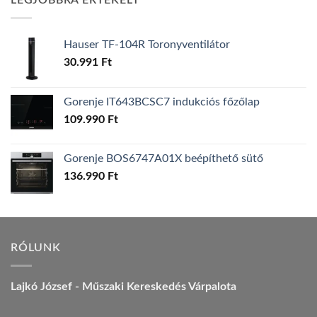
LEGJOBBRA ÉRTÉKELT
157.990 Ft.
149.990 Ft.
Hauser TF-104R Toronyventilátor
30.991
Ft
Gorenje IT643BCSC7 indukciós főzőlap
109.990
Ft
Gorenje BOS6747A01X beépíthető sütő
136.990
Ft
RÓLUNK
Lajkó József - Műszaki Kereskedés Várpalota