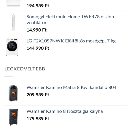
194.989
Ft
Somogyi Elektronic Home TWFR78 oszlop
ventilátor
14.990
Ft
LG F2X10S7NWK Elöltöltős mosógép, 7 kg
144.990
Ft
LEGKEDVELTEBB
Wamsler Kamino Mátra 8 Kw, kandalló 804
209.989
Ft
Wamsler Kamino 8 Nosztalgia kályha
179.989
Ft