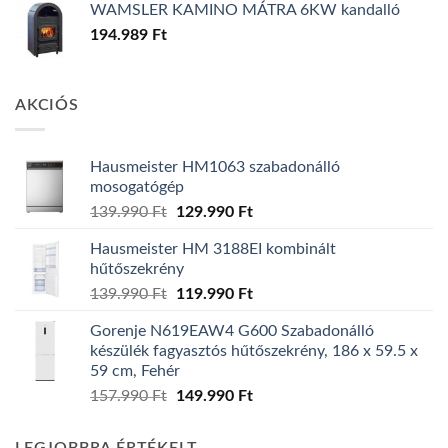
WAMSLER KAMINO MÁTRA 6KW kandalló
194.989
Ft
AKCIÓS
Hausmeister HM1063 szabadonálló
mosogatógép
Original
Current
139.990
Ft
129.990
Ft
price
price
Hausmeister HM 3188EI kombinált
was:
is:
hűtőszekrény
139.990 Ft.
129.990 Ft.
Original
Current
139.990
Ft
119.990
Ft
price
price
Gorenje N619EAW4 G600 Szabadonálló
was:
is:
készülék fagyasztós hűtőszekrény, 186 x 59.5 x
139.990 Ft.
119.990 Ft.
59 cm, Fehér
Original
Current
157.990
Ft
149.990
Ft
price
price
was:
is: