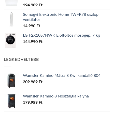
194.989
Ft
Somogyi Elektronic Home TWFR78 oszlop
ventilátor
14.990
Ft
LG F2X10S7NWK Elöltöltős mosógép, 7 kg
144.990
Ft
LEGKEDVELTEBB
Wamsler Kamino Mátra 8 Kw, kandalló 804
209.989
Ft
Wamsler Kamino 8 Nosztalgia kályha
179.989
Ft