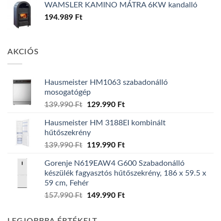
WAMSLER KAMINO MÁTRA 6KW kandalló
194.989
Ft
AKCIÓS
Hausmeister HM1063 szabadonálló
mosogatógép
Original
Current
139.990
Ft
129.990
Ft
price
price
Hausmeister HM 3188EI kombinált
was:
is:
hűtőszekrény
139.990 Ft.
129.990 Ft.
Original
Current
139.990
Ft
119.990
Ft
price
price
Gorenje N619EAW4 G600 Szabadonálló
was:
is:
készülék fagyasztós hűtőszekrény, 186 x 59.5 x
139.990 Ft.
119.990 Ft.
59 cm, Fehér
Original
Current
157.990
Ft
149.990
Ft
price
price
was:
is: