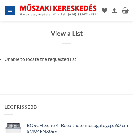
Skip
to
content
View a List
Unable to locate the requested list
LEGFRISSEBB
BOSCH Serie 4, Beépíthető mosogatógép, 60 cm
SMV4ENX06E