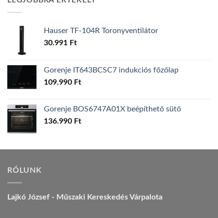
LEGJOBBRA ÉRTÉKELT
157.990 Ft.
149.990 Ft.
Hauser TF-104R Toronyventilátor
30.991
Ft
Gorenje IT643BCSC7 indukciós főzőlap
109.990
Ft
Gorenje BOS6747A01X beépíthető sütő
136.990
Ft
RÓLUNK
Lajkó József - Műszaki Kereskedés Várpalota