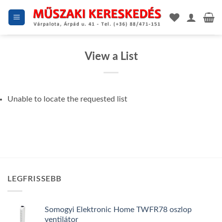
Skip
to
content
View a List
Unable to locate the requested list
LEGFRISSEBB
Somogyi Elektronic Home TWFR78 oszlop
ventilátor