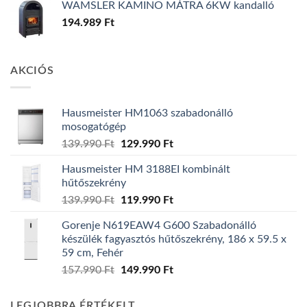
WAMSLER KAMINO MÁTRA 6KW kandalló
194.989
Ft
AKCIÓS
Hausmeister HM1063 szabadonálló
mosogatógép
Original
Current
139.990
Ft
129.990
Ft
price
price
Hausmeister HM 3188EI kombinált
was:
is:
hűtőszekrény
139.990 Ft.
129.990 Ft.
Original
Current
139.990
Ft
119.990
Ft
price
price
Gorenje N619EAW4 G600 Szabadonálló
was:
is:
készülék fagyasztós hűtőszekrény, 186 x 59.5 x
139.990 Ft.
119.990 Ft.
59 cm, Fehér
Original
Current
157.990
Ft
149.990
Ft
price
price
was:
is:
LEGJOBBRA ÉRTÉKELT