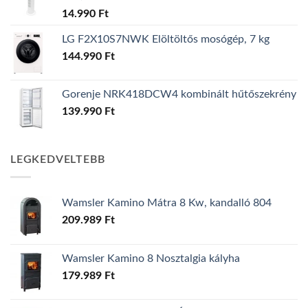
14.990
Ft
LG F2X10S7NWK Elöltöltős mosógép, 7 kg
144.990
Ft
Gorenje NRK418DCW4 kombinált hűtőszekrény
139.990
Ft
LEGKEDVELTEBB
Wamsler Kamino Mátra 8 Kw, kandalló 804
209.989
Ft
Wamsler Kamino 8 Nosztalgia kályha
179.989
Ft