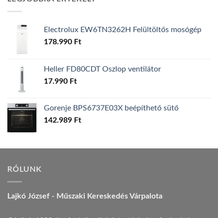
157.990 Ft.
149.990 Ft.
Electrolux EW6TN3262H Felültöltős mosógép
178.990
Ft
Heller FD80CDT Oszlop ventilátor
17.990
Ft
Gorenje BPS6737E03X beépíthető sütő
142.989
Ft
RÓLUNK
Lajkó József - Műszaki Kereskedés Várpalota