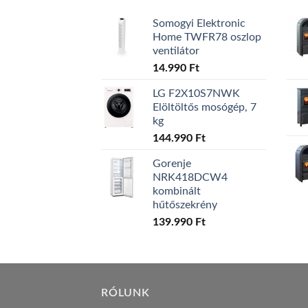
Somogyi Elektronic
Home TWFR78 oszlop
ventilátor
14.990
Ft
LG F2X10S7NWK
Elöltöltős mosógép, 7
kg
144.990
Ft
Gorenje
NRK418DCW4
kombinált
hűtőszekrény
139.990
Ft
RÓLUNK