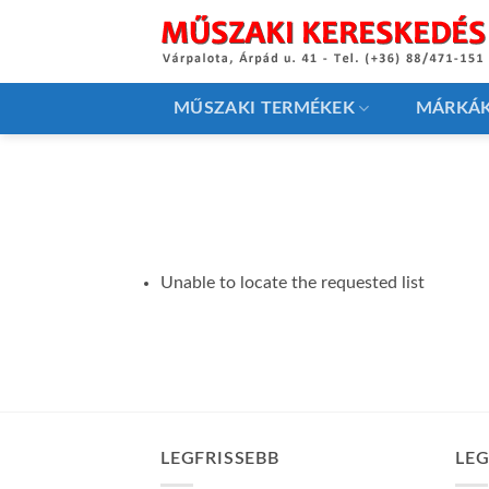
Skip
to
content
MŰSZAKI TERMÉKEK
MÁRKÁ
Unable to locate the requested list
LEGFRISSEBB
LE