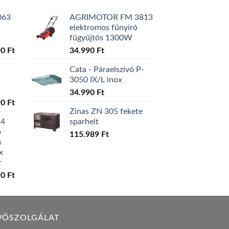
063
AGRIMOTOR FM 3813
elektromos fűnyíró
fűgyűjtős 1300W
l
Current
90
Ft
34.990
Ft
price
Cata - Páraelszívó P-
is:
3050 IX/L inox
0 Ft.
129.990 Ft.
34.990
Ft
l
Current
90
Ft
Zinas ZN 305 fekete
price
W4
sparhelt
is:
ó
0 Ft.
119.990 Ft.
115.989
Ft
s
x
r
l
Current
90
Ft
price
is:
0 Ft.
149.990 Ft.
VŐSZOLGÁLAT