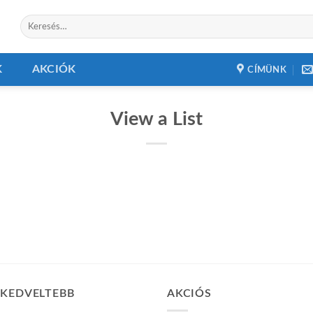
Keresés
a
következőre:
K
AKCIÓK
CÍMÜNK
View a List
GKEDVELTEBB
AKCIÓS