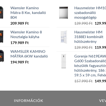
Wamsler Kamino
Hausmeister HM1
Mátra 8 Kw, kandalló
szabadonálló
804
mosogatógép
Origina
209.989
Ft
139.990
Ft
129.9
price
Wamsler Kamino 8
Hausmeister HM
was:
Nosztalgia kályha
3188EI kombinált
139.99
hűtőszekrény
179.989
Ft
Origina
139.990
Ft
119.9
WAMSLER KAMINO
price
MÁTRA 6KW kandalló
Gorenje N619EA
was:
G600 Szabadonáll
194.989
Ft
139.99
készülék fagyasztó
hűtőszekrény, 186 
59.5 x 59 cm, Fehé
Origina
157.990
Ft
149.9
price
was:
157.99
INFORMÁCIÓK
VE