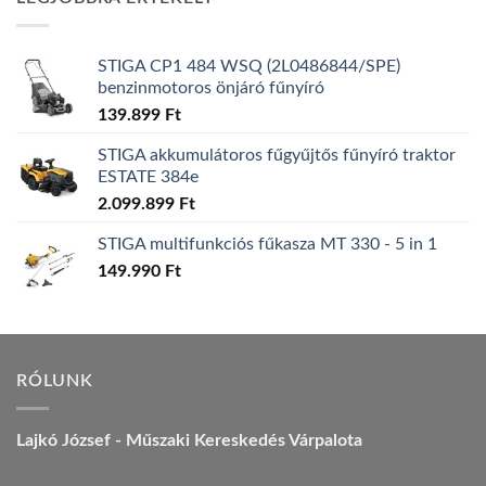
157.990 Ft.
149.990 Ft.
STIGA CP1 484 WSQ (2L0486844/SPE)
benzinmotoros önjáró fűnyíró
139.899
Ft
STIGA akkumulátoros fűgyűjtős fűnyíró traktor
ESTATE 384e
2.099.899
Ft
STIGA multifunkciós fűkasza MT 330 - 5 in 1
149.990
Ft
RÓLUNK
Lajkó József - Műszaki Kereskedés Várpalota