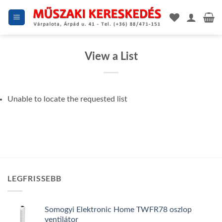
Skip
to
content
View a List
Unable to locate the requested list
LEGFRISSEBB
Somogyi Elektronic Home TWFR78 oszlop
ventilátor