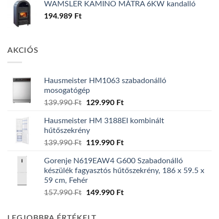
WAMSLER KAMINO MÁTRA 6KW kandalló
194.989
Ft
AKCIÓS
Hausmeister HM1063 szabadonálló
mosogatógép
Original
Current
139.990
Ft
129.990
Ft
price
price
Hausmeister HM 3188EI kombinált
was:
is:
hűtőszekrény
139.990 Ft.
129.990 Ft.
Original
Current
139.990
Ft
119.990
Ft
price
price
Gorenje N619EAW4 G600 Szabadonálló
was:
is:
készülék fagyasztós hűtőszekrény, 186 x 59.5 x
139.990 Ft.
119.990 Ft.
59 cm, Fehér
Original
Current
157.990
Ft
149.990
Ft
price
price
was:
is:
LEGJOBBRA ÉRTÉKELT