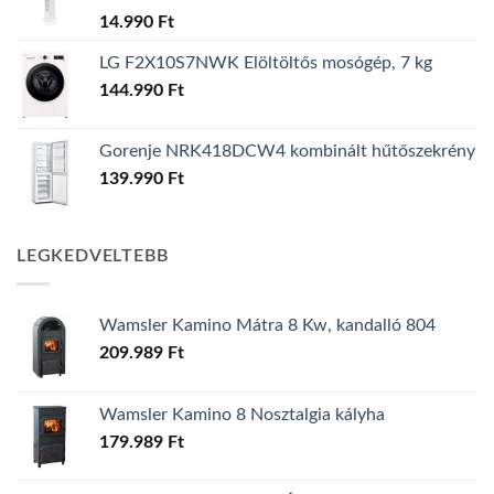
14.990
Ft
LG F2X10S7NWK Elöltöltős mosógép, 7 kg
144.990
Ft
Gorenje NRK418DCW4 kombinált hűtőszekrény
139.990
Ft
LEGKEDVELTEBB
Wamsler Kamino Mátra 8 Kw, kandalló 804
209.989
Ft
Wamsler Kamino 8 Nosztalgia kályha
179.989
Ft