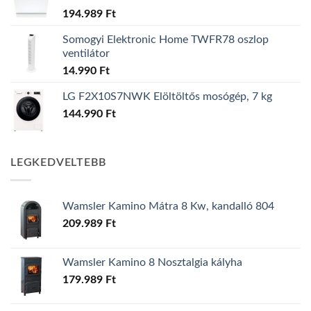
194.989
Ft
Somogyi Elektronic Home TWFR78 oszlop
ventilátor
14.990
Ft
LG F2X10S7NWK Elöltöltős mosógép, 7 kg
144.990
Ft
LEGKEDVELTEBB
Wamsler Kamino Mátra 8 Kw, kandalló 804
209.989
Ft
Wamsler Kamino 8 Nosztalgia kályha
179.989
Ft