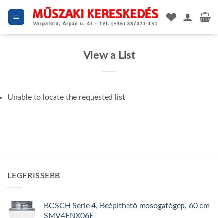
Skip
to
content
View a List
Unable to locate the requested list
LEGFRISSEBB
BOSCH Serie 4, Beépíthető mosogatógép, 60 cm
SMV4ENX06E