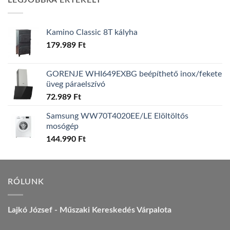
LEGJOBBRA ÉRTÉKELT
157.990 Ft.
149.990 Ft.
Kamino Classic 8T kályha
179.989
Ft
GORENJE WHI649EXBG beépíthető inox/fekete
üveg páraelszívó
72.989
Ft
Samsung WW70T4020EE/LE Elöltöltős
mosógép
144.990
Ft
RÓLUNK
Lajkó József - Műszaki Kereskedés Várpalota