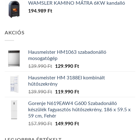
WAMSLER KAMINO MÁTRA 6KW kandalló
194.989
Ft
AKCIÓS
Hausmeister HM1063 szabadonálló
mosogatógép
Original
Current
139.990
Ft
129.990
Ft
price
price
Hausmeister HM 3188EI kombinált
was:
is:
hűtőszekrény
139.990 Ft.
129.990 Ft.
Original
Current
139.990
Ft
119.990
Ft
price
price
Gorenje N619EAW4 G600 Szabadonálló
was:
is:
készülék fagyasztós hűtőszekrény, 186 x 59.5 x
139.990 Ft.
119.990 Ft.
59 cm, Fehér
Original
Current
157.990
Ft
149.990
Ft
price
price
was:
is: