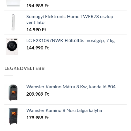
194.989
Ft
Somogyi Elektronic Home TWFR78 oszlop
ventilátor
14.990
Ft
LG F2X10S7NWK Elöltöltős mosógép, 7 kg
144.990
Ft
LEGKEDVELTEBB
Wamsler Kamino Mátra 8 Kw, kandalló 804
209.989
Ft
Wamsler Kamino 8 Nosztalgia kályha
179.989
Ft