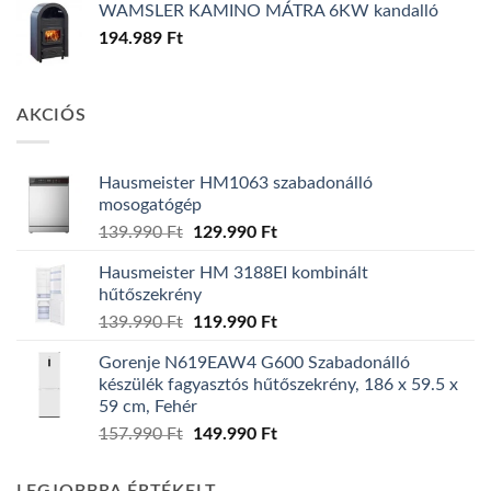
WAMSLER KAMINO MÁTRA 6KW kandalló
194.989
Ft
AKCIÓS
Hausmeister HM1063 szabadonálló
mosogatógép
Original
Current
139.990
Ft
129.990
Ft
price
price
Hausmeister HM 3188EI kombinált
was:
is:
hűtőszekrény
139.990 Ft.
129.990 Ft.
Original
Current
139.990
Ft
119.990
Ft
price
price
Gorenje N619EAW4 G600 Szabadonálló
was:
is:
készülék fagyasztós hűtőszekrény, 186 x 59.5 x
139.990 Ft.
119.990 Ft.
59 cm, Fehér
Original
Current
157.990
Ft
149.990
Ft
price
price
was:
is: