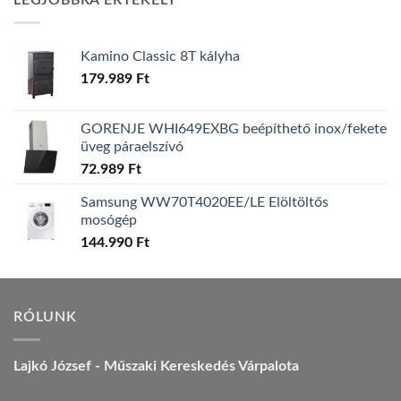
LEGJOBBRA ÉRTÉKELT
157.990 Ft.
149.990 Ft.
Kamino Classic 8T kályha
179.989
Ft
GORENJE WHI649EXBG beépíthető inox/fekete
üveg páraelszívó
72.989
Ft
Samsung WW70T4020EE/LE Elöltöltős
mosógép
144.990
Ft
RÓLUNK
Lajkó József - Műszaki Kereskedés Várpalota