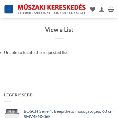
Skip
to
content
View a List
Unable to locate the requested list
LEGFRISSEBB
BOSCH Serie 4, Beépíthető mosogatógép, 60 cm
SMV4ENX06E