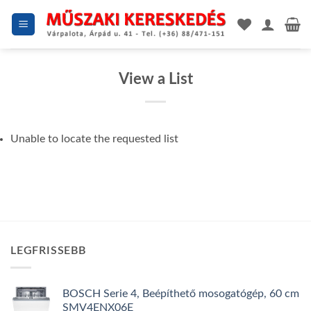
Skip
to
content
View a List
Unable to locate the requested list
LEGFRISSEBB
BOSCH Serie 4, Beépíthető mosogatógép, 60 cm
SMV4ENX06E