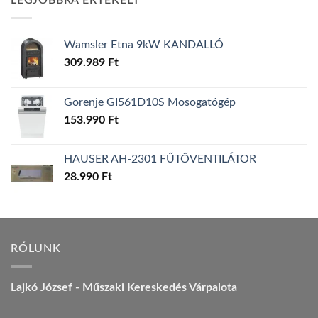
LEGJOBBRA ÉRTÉKELT
157.990 Ft.
149.990 Ft.
Wamsler Etna 9kW KANDALLÓ
309.989
Ft
Gorenje GI561D10S Mosogatógép
153.990
Ft
HAUSER AH-2301 FŰTŐVENTILÁTOR
28.990
Ft
RÓLUNK
Lajkó József - Műszaki Kereskedés Várpalota