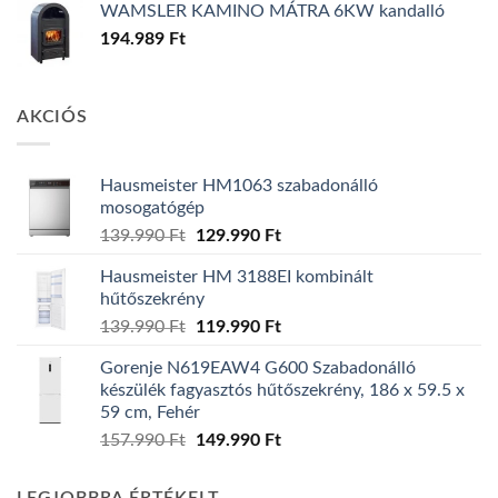
WAMSLER KAMINO MÁTRA 6KW kandalló
194.989
Ft
AKCIÓS
Hausmeister HM1063 szabadonálló
mosogatógép
Original
Current
139.990
Ft
129.990
Ft
price
price
Hausmeister HM 3188EI kombinált
was:
is:
hűtőszekrény
139.990 Ft.
129.990 Ft.
Original
Current
139.990
Ft
119.990
Ft
price
price
Gorenje N619EAW4 G600 Szabadonálló
was:
is:
készülék fagyasztós hűtőszekrény, 186 x 59.5 x
139.990 Ft.
119.990 Ft.
59 cm, Fehér
Original
Current
157.990
Ft
149.990
Ft
price
price
was:
is: