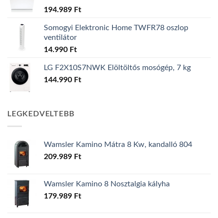
194.989
Ft
Somogyi Elektronic Home TWFR78 oszlop
ventilátor
14.990
Ft
LG F2X10S7NWK Elöltöltős mosógép, 7 kg
144.990
Ft
LEGKEDVELTEBB
Wamsler Kamino Mátra 8 Kw, kandalló 804
209.989
Ft
Wamsler Kamino 8 Nosztalgia kályha
179.989
Ft