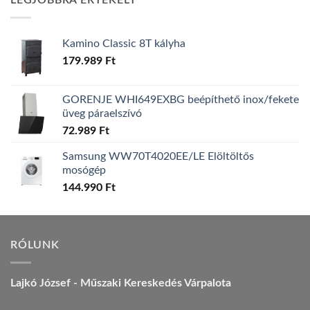
LEGJOBBRA ÉRTÉKELT
157.990 Ft.
149.990 Ft.
Kamino Classic 8T kályha
179.989
Ft
GORENJE WHI649EXBG beépíthető inox/fekete
üveg páraelszívó
72.989
Ft
Samsung WW70T4020EE/LE Elöltöltős
mosógép
144.990
Ft
RÓLUNK
Lajkó József - Műszaki Kereskedés Várpalota