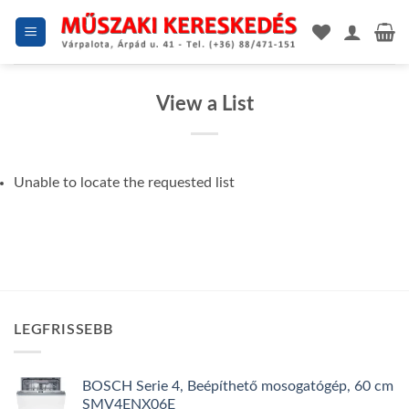
Skip
to
content
View a List
Unable to locate the requested list
LEGFRISSEBB
BOSCH Serie 4, Beépíthető mosogatógép, 60 cm
SMV4ENX06E