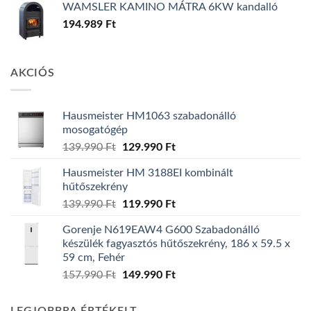
WAMSLER KAMINO MÁTRA 6KW kandalló
194.989
Ft
AKCIÓS
Hausmeister HM1063 szabadonálló
mosogatógép
Original
Current
139.990
Ft
129.990
Ft
price
price
Hausmeister HM 3188EI kombinált
was:
is:
hűtőszekrény
139.990 Ft.
129.990 Ft.
Original
Current
139.990
Ft
119.990
Ft
price
price
Gorenje N619EAW4 G600 Szabadonálló
was:
is:
készülék fagyasztós hűtőszekrény, 186 x 59.5 x
139.990 Ft.
119.990 Ft.
59 cm, Fehér
Original
Current
157.990
Ft
149.990
Ft
price
price
was:
is: