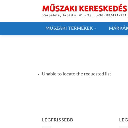
Skip
to
content
MŰSZAKI TERMÉKEK
MÁRKÁ
Unable to locate the requested list
LEGFRISSEBB
LE