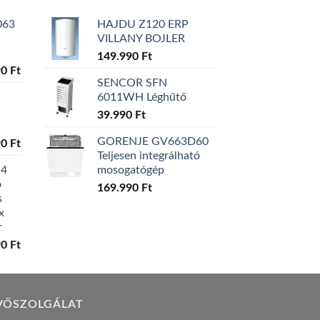
063
HAJDU Z120 ERP
VILLANY BOJLER
149.990
Ft
l
Current
90
Ft
SENCOR SFN
price
6011WH Léghűtő
is:
0 Ft.
129.990 Ft.
39.990
Ft
GORENJE GV663D60
l
Current
90
Ft
Teljesen integrálható
price
W4
mosogatógép
is:
ó
0 Ft.
119.990 Ft.
169.990
Ft
s
x
r
l
Current
90
Ft
price
is:
0 Ft.
149.990 Ft.
VŐSZOLGÁLAT