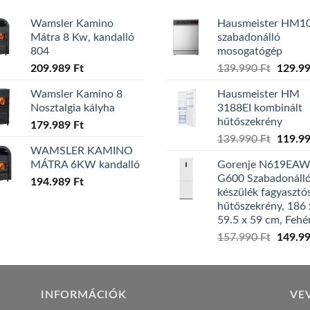
Wamsler Kamino
Hausmeister HM1
Mátra 8 Kw, kandalló
szabadonálló
804
mosogatógép
Origina
209.989
Ft
139.990
Ft
129.9
price
Wamsler Kamino 8
Hausmeister HM
was:
Nosztalgia kályha
3188EI kombinált
139.99
hűtőszekrény
179.989
Ft
Origina
139.990
Ft
119.9
WAMSLER KAMINO
price
MÁTRA 6KW kandalló
Gorenje N619EA
was:
G600 Szabadonáll
194.989
Ft
139.99
készülék fagyasztó
hűtőszekrény, 186 
59.5 x 59 cm, Fehé
Origina
157.990
Ft
149.9
price
was:
157.99
INFORMÁCIÓK
VE