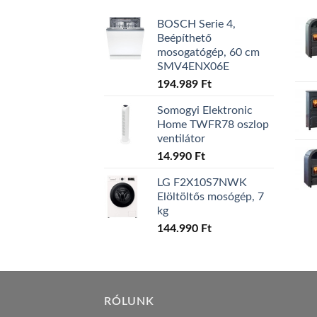
BOSCH Serie 4,
Beépíthető
mosogatógép, 60 cm
SMV4ENX06E
194.989
Ft
Somogyi Elektronic
Home TWFR78 oszlop
ventilátor
14.990
Ft
LG F2X10S7NWK
Elöltöltős mosógép, 7
kg
144.990
Ft
RÓLUNK