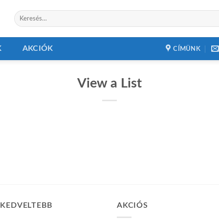
Keresés
a
következőre:
K
AKCIÓK
CÍMÜNK
View a List
GKEDVELTEBB
AKCIÓS