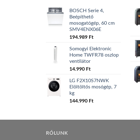
BOSCH Serie 4,
Beépíthető
mosogatógép, 60 cm
SMV4ENX06E
194.989
Ft
Somogyi Elektronic
Home TWFR78 oszlop
ventilátor
14.990
Ft
LG F2X10S7NWK
Elöltöltős mosógép, 7
kg
144.990
Ft
RÓLUNK