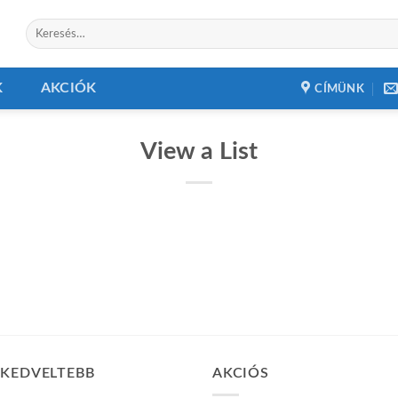
Keresés
a
következőre:
K
AKCIÓK
CÍMÜNK
View a List
GKEDVELTEBB
AKCIÓS