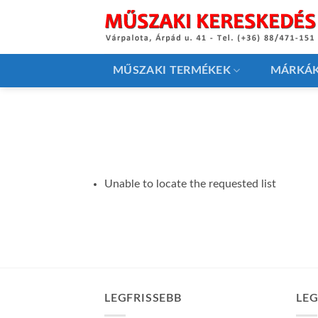
Skip
to
content
MŰSZAKI TERMÉKEK
MÁRKÁ
Unable to locate the requested list
LEGFRISSEBB
LE