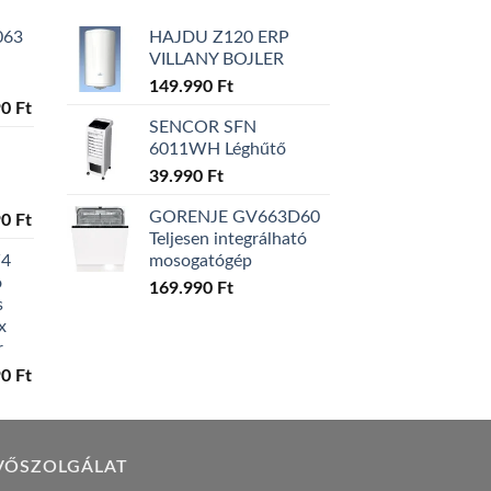
063
HAJDU Z120 ERP
VILLANY BOJLER
149.990
Ft
l
Current
90
Ft
SENCOR SFN
price
6011WH Léghűtő
is:
0 Ft.
129.990 Ft.
39.990
Ft
GORENJE GV663D60
l
Current
90
Ft
Teljesen integrálható
price
W4
mosogatógép
is:
ó
0 Ft.
119.990 Ft.
169.990
Ft
s
x
r
l
Current
90
Ft
price
is:
0 Ft.
149.990 Ft.
VŐSZOLGÁLAT