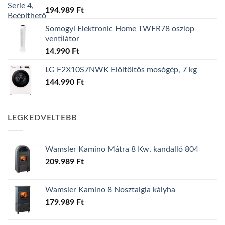
194.989
Ft
Somogyi Elektronic Home TWFR78 oszlop
ventilátor
14.990
Ft
LG F2X10S7NWK Elöltöltős mosógép, 7 kg
144.990
Ft
LEGKEDVELTEBB
Wamsler Kamino Mátra 8 Kw, kandalló 804
209.989
Ft
Wamsler Kamino 8 Nosztalgia kályha
179.989
Ft