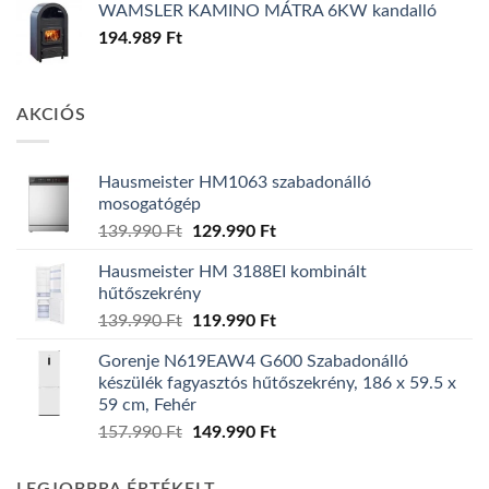
WAMSLER KAMINO MÁTRA 6KW kandalló
194.989
Ft
AKCIÓS
Hausmeister HM1063 szabadonálló
mosogatógép
Original
Current
139.990
Ft
129.990
Ft
price
price
Hausmeister HM 3188EI kombinált
was:
is:
hűtőszekrény
139.990 Ft.
129.990 Ft.
Original
Current
139.990
Ft
119.990
Ft
price
price
Gorenje N619EAW4 G600 Szabadonálló
was:
is:
készülék fagyasztós hűtőszekrény, 186 x 59.5 x
139.990 Ft.
119.990 Ft.
59 cm, Fehér
Original
Current
157.990
Ft
149.990
Ft
price
price
was:
is: