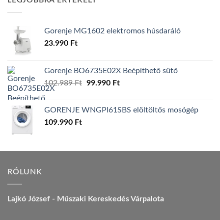
LEGJOBBRA ÉRTÉKELT
157.990 Ft.
149.990 Ft.
Gorenje MG1602 elektromos húsdaráló
23.990
Ft
Gorenje BO6735E02X Beépíthető sütő
Original
Current
102.989
Ft
99.990
Ft
price
price
was:
is:
GORENJE WNGPI61SBS elöltöltős mosógép
102.989 Ft.
99.990 Ft.
109.990
Ft
RÓLUNK
Lajkó József - Műszaki Kereskedés Várpalota