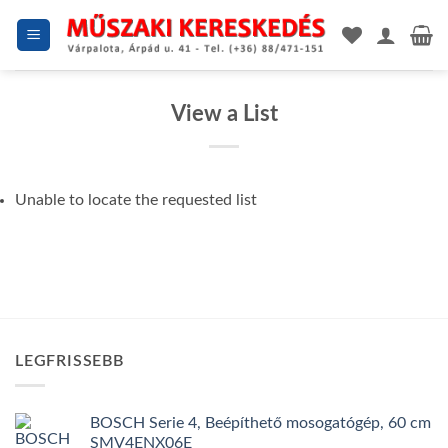
Skip
to
content
View a List
Unable to locate the requested list
LEGFRISSEBB
BOSCH Serie 4, Beépíthető mosogatógép, 60 cm
SMV4ENX06E