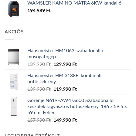
WAMSLER KAMINO MÁTRA 6KW kandalló
194.989
Ft
AKCIÓS
Hausmeister HM1063 szabadonálló
mosogatógép
Original
Current
139.990
Ft
129.990
Ft
price
price
Hausmeister HM 3188EI kombinált
was:
is:
hűtőszekrény
139.990 Ft.
129.990 Ft.
Original
Current
139.990
Ft
119.990
Ft
price
price
Gorenje N619EAW4 G600 Szabadonálló
was:
is:
készülék fagyasztós hűtőszekrény, 186 x 59.5 x
139.990 Ft.
119.990 Ft.
59 cm, Fehér
Original
Current
157.990
Ft
149.990
Ft
price
price
was:
is: