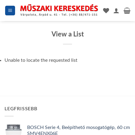
Skip
to
content
View a List
Unable to locate the requested list
LEGFRISSEBB
BOSCH Serie 4, Beépíthető mosogatógép, 60 cm
SMV4ENX06E