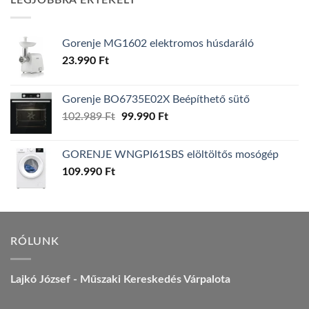
LEGJOBBRA ÉRTÉKELT
157.990 Ft.
149.990 Ft.
Gorenje MG1602 elektromos húsdaráló
23.990
Ft
Gorenje BO6735E02X Beépíthető sütő
Original
Current
102.989
Ft
99.990
Ft
price
price
was:
is:
GORENJE WNGPI61SBS elöltöltős mosógép
102.989 Ft.
99.990 Ft.
109.990
Ft
RÓLUNK
Lajkó József - Műszaki Kereskedés Várpalota