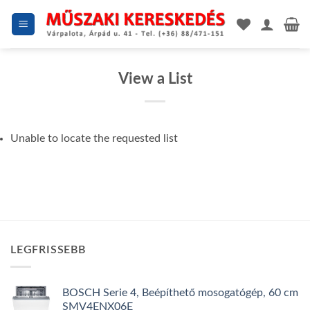
Skip
to
content
View a List
Unable to locate the requested list
LEGFRISSEBB
BOSCH Serie 4, Beépíthető mosogatógép, 60 cm
SMV4ENX06E