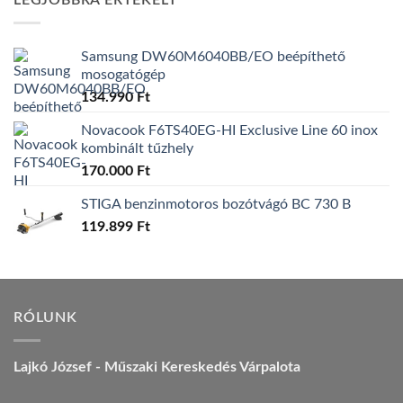
LEGJOBBRA ÉRTÉKELT
157.990 Ft.
149.990 Ft.
Samsung DW60M6040BB/EO beépíthető
mosogatógép
134.990
Ft
Novacook F6TS40EG-HI Exclusive Line 60 inox
kombinált tűzhely
170.000
Ft
STIGA benzinmotoros bozótvágó BC 730 B
119.899
Ft
RÓLUNK
Lajkó József - Műszaki Kereskedés Várpalota