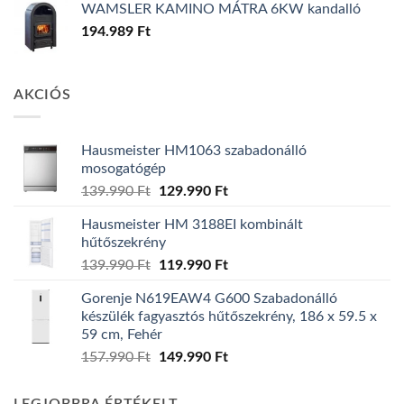
WAMSLER KAMINO MÁTRA 6KW kandalló
194.989
Ft
AKCIÓS
Hausmeister HM1063 szabadonálló
mosogatógép
Original
Current
139.990
Ft
129.990
Ft
price
price
Hausmeister HM 3188EI kombinált
was:
is:
hűtőszekrény
139.990 Ft.
129.990 Ft.
Original
Current
139.990
Ft
119.990
Ft
price
price
Gorenje N619EAW4 G600 Szabadonálló
was:
is:
készülék fagyasztós hűtőszekrény, 186 x 59.5 x
139.990 Ft.
119.990 Ft.
59 cm, Fehér
Original
Current
157.990
Ft
149.990
Ft
price
price
was:
is: