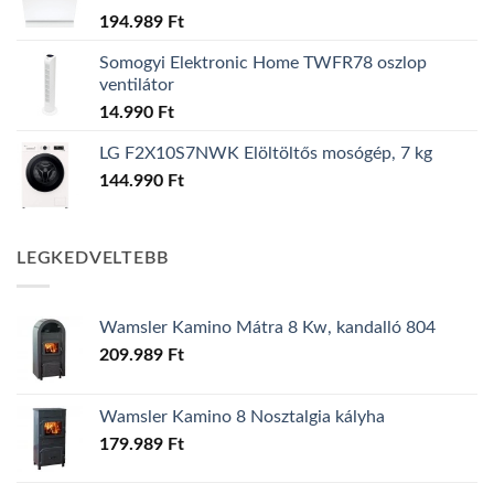
194.989
Ft
Somogyi Elektronic Home TWFR78 oszlop
ventilátor
14.990
Ft
LG F2X10S7NWK Elöltöltős mosógép, 7 kg
144.990
Ft
LEGKEDVELTEBB
Wamsler Kamino Mátra 8 Kw, kandalló 804
209.989
Ft
Wamsler Kamino 8 Nosztalgia kályha
179.989
Ft