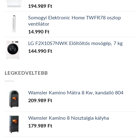
194.989
Ft
Somogyi Elektronic Home TWFR78 oszlop
ventilátor
14.990
Ft
LG F2X10S7NWK Elöltöltős mosógép, 7 kg
144.990
Ft
LEGKEDVELTEBB
Wamsler Kamino Mátra 8 Kw, kandalló 804
209.989
Ft
Wamsler Kamino 8 Nosztalgia kályha
179.989
Ft