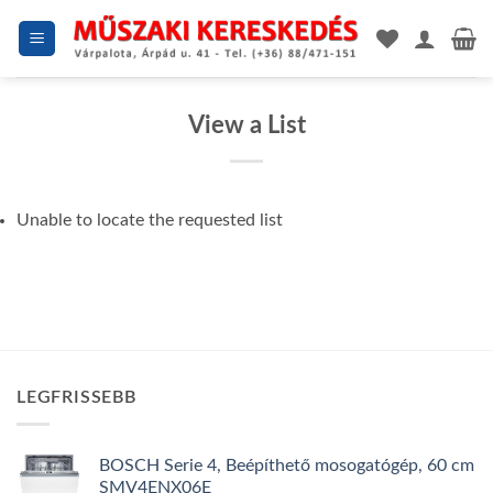
Skip
to
content
View a List
Unable to locate the requested list
LEGFRISSEBB
BOSCH Serie 4, Beépíthető mosogatógép, 60 cm
SMV4ENX06E