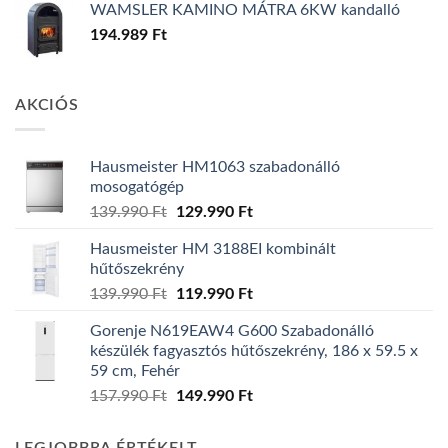
WAMSLER KAMINO MÁTRA 6KW kandalló
194.989
Ft
AKCIÓS
Hausmeister HM1063 szabadonálló
mosogatógép
Original
Current
139.990
Ft
129.990
Ft
price
price
Hausmeister HM 3188EI kombinált
was:
is:
hűtőszekrény
139.990 Ft.
129.990 Ft.
Original
Current
139.990
Ft
119.990
Ft
price
price
Gorenje N619EAW4 G600 Szabadonálló
was:
is:
készülék fagyasztós hűtőszekrény, 186 x 59.5 x
139.990 Ft.
119.990 Ft.
59 cm, Fehér
Original
Current
157.990
Ft
149.990
Ft
price
price
was:
is: