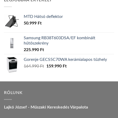
LEGJOBBRA ÉRTÉKELT
157.990 Ft.
149.990 Ft.
MTD Hátsó deflektor
50.999
Ft
Samsung RB38T603DSA/EF kombinált
hűtőszekrény
225.990
Ft
Gorenje GECS5C70WA kerámialapos tűzhely
Original
Current
164.990
Ft
159.990
Ft
price
price
was:
is:
164.990 Ft.
159.990 Ft.
RÓLUNK
Lajkó József - Műszaki Kereskedés Várpalota