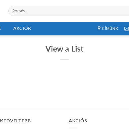
Keresés
a
következőre:
K
AKCIÓK
CÍMÜNK
View a List
GKEDVELTEBB
AKCIÓS