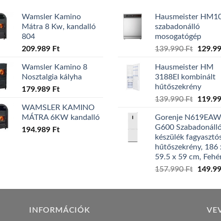
Wamsler Kamino
Hausmeister HM1
Mátra 8 Kw, kandalló
szabadonálló
804
mosogatógép
Origina
209.989
Ft
139.990
Ft
129.9
price
Wamsler Kamino 8
Hausmeister HM
was:
Nosztalgia kályha
3188EI kombinált
139.99
hűtőszekrény
179.989
Ft
Origina
139.990
Ft
119.9
WAMSLER KAMINO
price
MÁTRA 6KW kandalló
Gorenje N619EA
was:
G600 Szabadonáll
194.989
Ft
139.99
készülék fagyasztó
hűtőszekrény, 186 
59.5 x 59 cm, Fehé
Origina
157.990
Ft
149.9
price
was:
157.99
INFORMÁCIÓK
VE