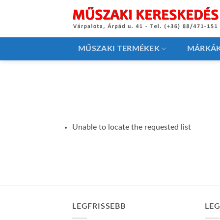
Skip
to
content
MŰSZAKI TERMÉKEK
MÁRKÁ
Unable to locate the requested list
LEGFRISSEBB
LE