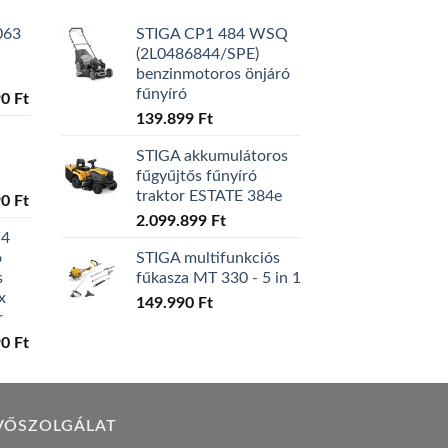
063
STIGA CP1 484 WSQ
(2L0486844/SPE)
benzinmotoros önjáró
fűnyíró
l
Current
90
Ft
price
139.899
Ft
is:
STIGA akkumulátoros
0 Ft.
129.990 Ft.
fűgyűjtős fűnyíró
traktor ESTATE 384e
l
Current
90
Ft
price
2.099.899
Ft
W4
is:
ó
STIGA multifunkciós
0 Ft.
119.990 Ft.
s
fűkasza MT 330 - 5 in 1
x
149.990
Ft
r
l
Current
90
Ft
price
is:
0 Ft.
149.990 Ft.
VŐSZOLGÁLAT