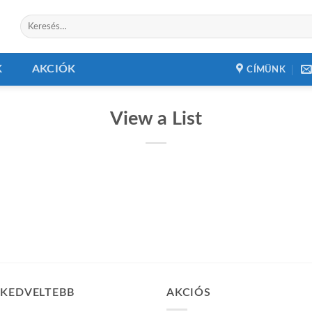
Keresés
a
következőre:
K
AKCIÓK
CÍMÜNK
View a List
GKEDVELTEBB
AKCIÓS