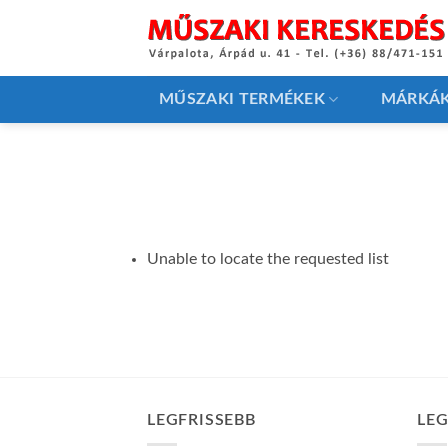
Skip
to
content
MŰSZAKI TERMÉKEK
MÁRKÁ
Unable to locate the requested list
LEGFRISSEBB
LE