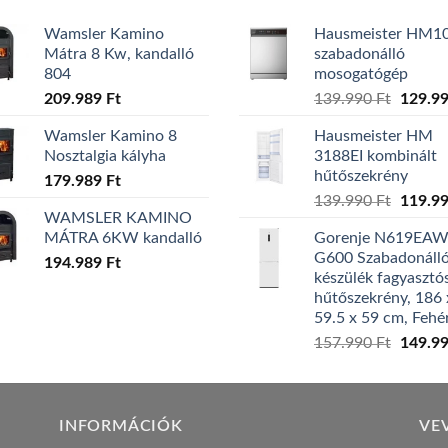
Wamsler Kamino
Hausmeister HM1
Mátra 8 Kw, kandalló
szabadonálló
804
mosogatógép
Origina
209.989
Ft
139.990
Ft
129.9
price
Wamsler Kamino 8
Hausmeister HM
was:
Nosztalgia kályha
3188EI kombinált
139.99
hűtőszekrény
179.989
Ft
Origina
139.990
Ft
119.9
WAMSLER KAMINO
price
MÁTRA 6KW kandalló
Gorenje N619EA
was:
G600 Szabadonáll
194.989
Ft
139.99
készülék fagyasztó
hűtőszekrény, 186 
59.5 x 59 cm, Fehé
Origina
157.990
Ft
149.9
price
was:
157.99
INFORMÁCIÓK
VE