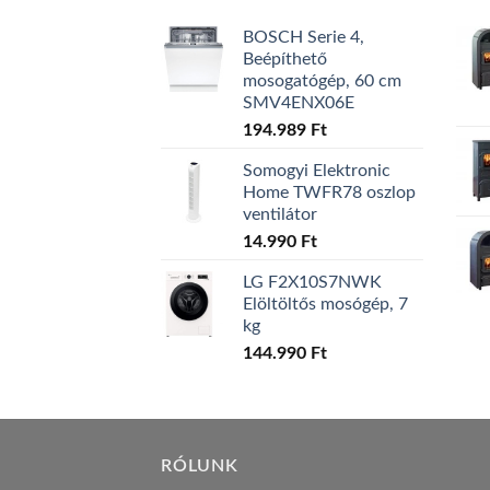
BOSCH Serie 4,
Beépíthető
mosogatógép, 60 cm
SMV4ENX06E
194.989
Ft
Somogyi Elektronic
Home TWFR78 oszlop
ventilátor
14.990
Ft
LG F2X10S7NWK
Elöltöltős mosógép, 7
kg
144.990
Ft
RÓLUNK