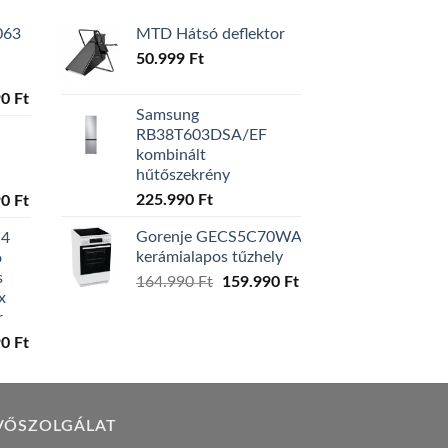
063
MTD Hátsó deflektor
50.999
Ft
l
Current
90
Ft
Samsung
price
RB38T603DSA/EF
is:
kombinált
0 Ft.
129.990 Ft.
hűtőszekrény
l
Current
225.990
Ft
90
Ft
price
Gorenje GECS5C70WA
W4
is:
kerámialapos tűzhely
ó
0 Ft.
119.990 Ft.
s
Original
Current
164.990
Ft
159.990
Ft
x
price
price
r
was:
is:
l
Current
90
Ft
164.990 Ft.
159.990 Ft.
price
is:
0 Ft.
149.990 Ft.
VŐSZOLGÁLAT