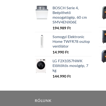
BOSCH Serie 4,
Beépíthető
mosogatógép, 60 cm
SMV4ENX06E
194.989
Ft
Somogyi Elektronic
Home TWFR78 oszlop
ventilátor
14.990
Ft
LG F2X10S7NWK
Elöltöltős mosógép, 7
kg
144.990
Ft
RÓLUNK