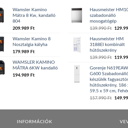
Wamsler Kamino
Hausmeister HM1
Mátra 8 Kw, kandalló
szabadonálló
804
mosogatógép
Origina
209.989
Ft
139.990
Ft
129.9
price
Wamsler Kamino 8
Hausmeister HM
was:
Nosztalgia kályha
3188EI kombinált
139.99
hűtőszekrény
179.989
Ft
Origina
139.990
Ft
119.9
WAMSLER KAMINO
price
MÁTRA 6KW kandalló
Gorenje N619EA
was:
G600 Szabadonáll
194.989
Ft
139.99
készülék fagyasztó
hűtőszekrény, 186 
59.5 x 59 cm, Fehé
Origina
157.990
Ft
149.9
price
was:
157.99
INFORMÁCIÓK
VE