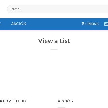
Keresés
a
következőre:
K
AKCIÓK
CÍMÜNK
View a List
GKEDVELTEBB
AKCIÓS