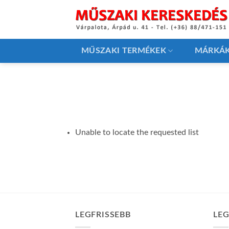
Skip
to
content
MŰSZAKI TERMÉKEK
MÁRKÁ
Unable to locate the requested list
LEGFRISSEBB
LE