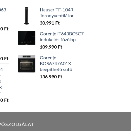
063
Hauser TF-104R
Toronyventilátor
30.991
Ft
l
Current
90
Ft
Gorenje IT643BCSC7
price
indukciós főzőlap
is:
0 Ft.
129.990 Ft.
109.990
Ft
Gorenje
l
Current
90
Ft
BOS6747A01X
price
W4
beépíthető sütő
is:
ó
0 Ft.
119.990 Ft.
136.990
Ft
s
x
r
l
Current
90
Ft
price
is:
0 Ft.
149.990 Ft.
VŐSZOLGÁLAT