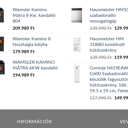
Wamsler Kamino
Hausmeister HM1
Mátra 8 Kw, kandalló
szabadonálló
804
mosogatógép
Origina
209.989
Ft
139.990
Ft
129.9
price
Wamsler Kamino 8
Hausmeister HM
was:
Nosztalgia kályha
3188EI kombinált
139.99
hűtőszekrény
179.989
Ft
Origina
139.990
Ft
119.9
WAMSLER KAMINO
price
MÁTRA 6KW kandalló
Gorenje N619EA
was:
G600 Szabadonáll
194.989
Ft
139.99
készülék fagyasztó
hűtőszekrény, 186 
59.5 x 59 cm, Fehé
Origina
157.990
Ft
149.9
price
was:
157.99
INFORMÁCIÓK
VE