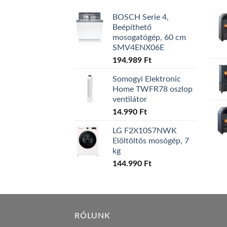
BOSCH Serie 4,
Beépíthető
mosogatógép, 60 cm
SMV4ENX06E
194.989
Ft
Somogyi Elektronic
Home TWFR78 oszlop
ventilátor
14.990
Ft
LG F2X10S7NWK
Elöltöltős mosógép, 7
kg
144.990
Ft
RÓLUNK