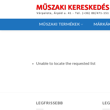
Skip
to
content
MŰSZAKI TERMÉKEK
MÁRKÁ
Unable to locate the requested list
LEGFRISSEBB
LE