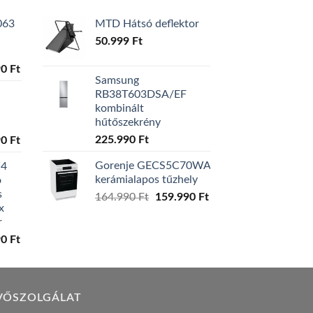
063
MTD Hátsó deflektor
50.999
Ft
l
Current
90
Ft
Samsung
price
RB38T603DSA/EF
is:
kombinált
0 Ft.
129.990 Ft.
hűtőszekrény
l
Current
225.990
Ft
90
Ft
price
Gorenje GECS5C70WA
W4
is:
kerámialapos tűzhely
ó
0 Ft.
119.990 Ft.
s
Original
Current
164.990
Ft
159.990
Ft
x
price
price
r
was:
is:
l
Current
90
Ft
164.990 Ft.
159.990 Ft.
price
is:
0 Ft.
149.990 Ft.
VŐSZOLGÁLAT