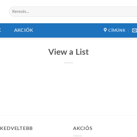
Keresés
a
következőre:
K
AKCIÓK
CÍMÜNK
View a List
GKEDVELTEBB
AKCIÓS