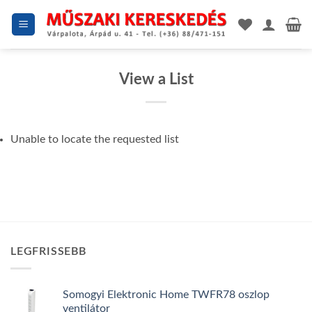
Skip
to
content
View a List
Unable to locate the requested list
LEGFRISSEBB
Somogyi Elektronic Home TWFR78 oszlop
ventilátor