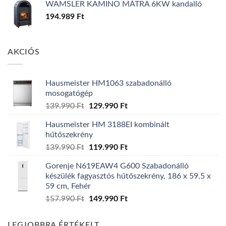
WAMSLER KAMINO MÁTRA 6KW kandalló
194.989
Ft
AKCIÓS
Hausmeister HM1063 szabadonálló
mosogatógép
Original
Current
139.990
Ft
129.990
Ft
price
price
Hausmeister HM 3188EI kombinált
was:
is:
hűtőszekrény
139.990 Ft.
129.990 Ft.
Original
Current
139.990
Ft
119.990
Ft
price
price
Gorenje N619EAW4 G600 Szabadonálló
was:
is:
készülék fagyasztós hűtőszekrény, 186 x 59.5 x
139.990 Ft.
119.990 Ft.
59 cm, Fehér
Original
Current
157.990
Ft
149.990
Ft
price
price
was:
is:
LEGJOBBRA ÉRTÉKELT