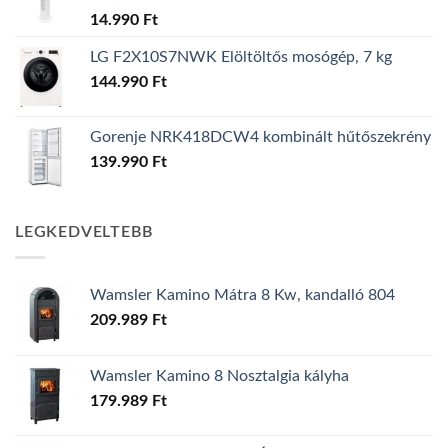
14.990
Ft
LG F2X10S7NWK Elöltöltős mosógép, 7 kg
144.990
Ft
Gorenje NRK418DCW4 kombinált hűtőszekrény
139.990
Ft
LEGKEDVELTEBB
Wamsler Kamino Mátra 8 Kw, kandalló 804
209.989
Ft
Wamsler Kamino 8 Nosztalgia kályha
179.989
Ft