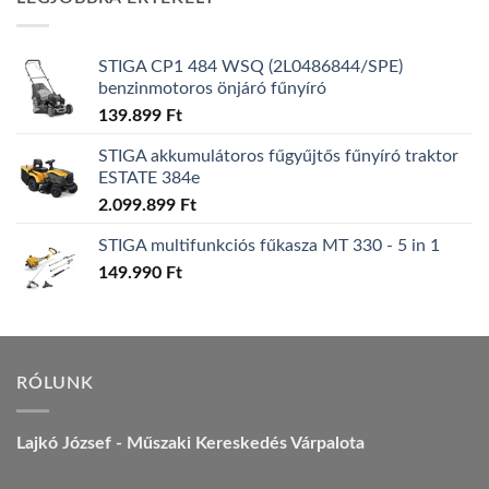
157.990 Ft.
149.990 Ft.
STIGA CP1 484 WSQ (2L0486844/SPE)
benzinmotoros önjáró fűnyíró
139.899
Ft
STIGA akkumulátoros fűgyűjtős fűnyíró traktor
ESTATE 384e
2.099.899
Ft
STIGA multifunkciós fűkasza MT 330 - 5 in 1
149.990
Ft
RÓLUNK
Lajkó József - Műszaki Kereskedés Várpalota