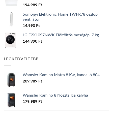
194.989
Ft
Somogyi Elektronic Home TWFR78 oszlop
ventilátor
14.990
Ft
LG F2X10S7NWK Elöltöltős mosógép, 7 kg
144.990
Ft
LEGKEDVELTEBB
Wamsler Kamino Mátra 8 Kw, kandalló 804
209.989
Ft
Wamsler Kamino 8 Nosztalgia kályha
179.989
Ft