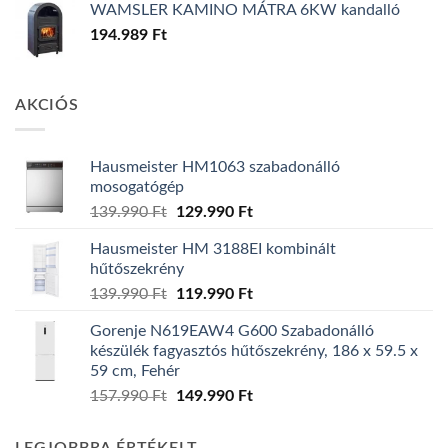
WAMSLER KAMINO MÁTRA 6KW kandalló
194.989
Ft
AKCIÓS
Hausmeister HM1063 szabadonálló
mosogatógép
Original
Current
139.990
Ft
129.990
Ft
price
price
Hausmeister HM 3188EI kombinált
was:
is:
hűtőszekrény
139.990 Ft.
129.990 Ft.
Original
Current
139.990
Ft
119.990
Ft
price
price
Gorenje N619EAW4 G600 Szabadonálló
was:
is:
készülék fagyasztós hűtőszekrény, 186 x 59.5 x
139.990 Ft.
119.990 Ft.
59 cm, Fehér
Original
Current
157.990
Ft
149.990
Ft
price
price
was:
is: