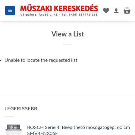
Skip
to
content
View a List
Unable to locate the requested list
LEGFRISSEBB
BOSCH Serie 4, Beépíthető mosogatógép, 60 cm
SMV4ENX06E