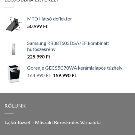
LEGJOBBRA ÉRTÉKELT
157.990 Ft.
149.990 Ft.
MTD Hátsó deflektor
50.999
Ft
Samsung RB38T603DSA/EF kombinált
hűtőszekrény
225.990
Ft
Gorenje GECS5C70WA kerámialapos tűzhely
Original
Current
164.990
Ft
159.990
Ft
price
price
was:
is:
164.990 Ft.
159.990 Ft.
RÓLUNK
Lajkó József - Műszaki Kereskedés Várpalota