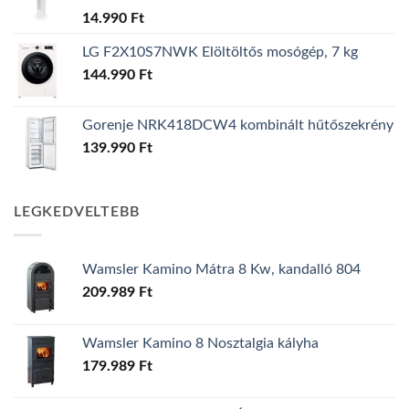
14.990
Ft
LG F2X10S7NWK Elöltöltős mosógép, 7 kg
144.990
Ft
Gorenje NRK418DCW4 kombinált hűtőszekrény
139.990
Ft
LEGKEDVELTEBB
Wamsler Kamino Mátra 8 Kw, kandalló 804
209.989
Ft
Wamsler Kamino 8 Nosztalgia kályha
179.989
Ft