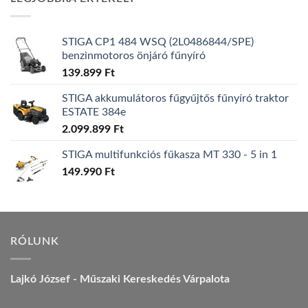
157.990 Ft.
149.990 Ft.
STIGA CP1 484 WSQ (2L0486844/SPE)
benzinmotoros önjáró fűnyíró
139.899
Ft
STIGA akkumulátoros fűgyűjtős fűnyíró traktor
ESTATE 384e
2.099.899
Ft
STIGA multifunkciós fűkasza MT 330 - 5 in 1
149.990
Ft
RÓLUNK
Lajkó József - Műszaki Kereskedés Várpalota