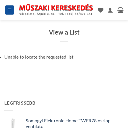
Skip
to
content
View a List
Unable to locate the requested list
LEGFRISSEBB
Somogyi Elektronic Home TWFR78 oszlop
ventilátor