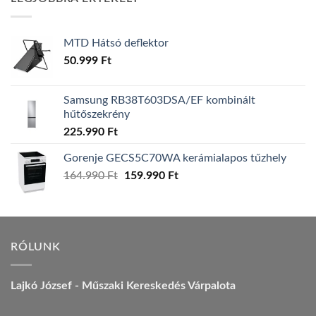
157.990 Ft.
149.990 Ft.
MTD Hátsó deflektor
50.999
Ft
Samsung RB38T603DSA/EF kombinált
hűtőszekrény
225.990
Ft
Gorenje GECS5C70WA kerámialapos tűzhely
Original
Current
164.990
Ft
159.990
Ft
price
price
was:
is:
164.990 Ft.
159.990 Ft.
RÓLUNK
Lajkó József - Műszaki Kereskedés Várpalota