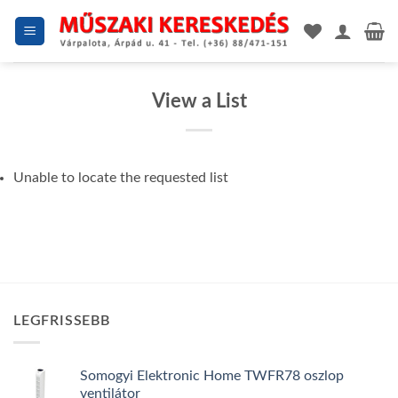
Skip
to
content
View a List
Unable to locate the requested list
LEGFRISSEBB
Somogyi Elektronic Home TWFR78 oszlop
ventilátor