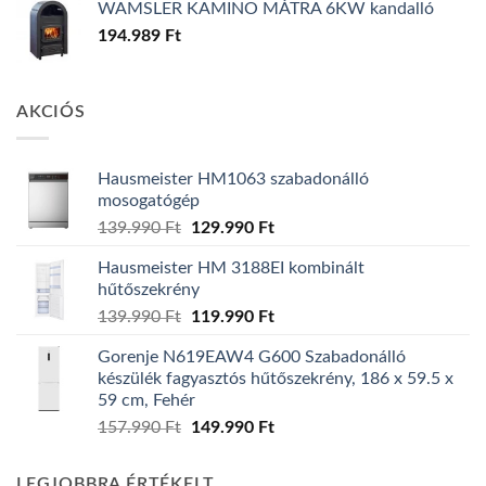
WAMSLER KAMINO MÁTRA 6KW kandalló
194.989
Ft
AKCIÓS
Hausmeister HM1063 szabadonálló
mosogatógép
Original
Current
139.990
Ft
129.990
Ft
price
price
Hausmeister HM 3188EI kombinált
was:
is:
hűtőszekrény
139.990 Ft.
129.990 Ft.
Original
Current
139.990
Ft
119.990
Ft
price
price
Gorenje N619EAW4 G600 Szabadonálló
was:
is:
készülék fagyasztós hűtőszekrény, 186 x 59.5 x
139.990 Ft.
119.990 Ft.
59 cm, Fehér
Original
Current
157.990
Ft
149.990
Ft
price
price
was:
is:
LEGJOBBRA ÉRTÉKELT