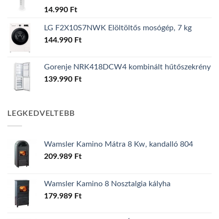
14.990
Ft
LG F2X10S7NWK Elöltöltős mosógép, 7 kg
144.990
Ft
Gorenje NRK418DCW4 kombinált hűtőszekrény
139.990
Ft
LEGKEDVELTEBB
Wamsler Kamino Mátra 8 Kw, kandalló 804
209.989
Ft
Wamsler Kamino 8 Nosztalgia kályha
179.989
Ft