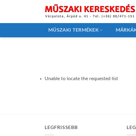
Skip
to
content
MŰSZAKI TERMÉKEK
MÁRKÁ
Unable to locate the requested list
LEGFRISSEBB
LE