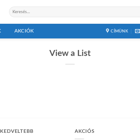
Keresés
a
következőre:
K
AKCIÓK
CÍMÜNK
View a List
GKEDVELTEBB
AKCIÓS