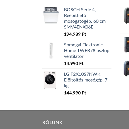
BOSCH Serie 4,
Beépíthető
mosogatógép, 60 cm
SMV4ENX06E
194.989
Ft
Somogyi Elektronic
Home TWFR78 oszlop
ventilátor
14.990
Ft
LG F2X10S7NWK
Elöltöltős mosógép, 7
kg
144.990
Ft
RÓLUNK