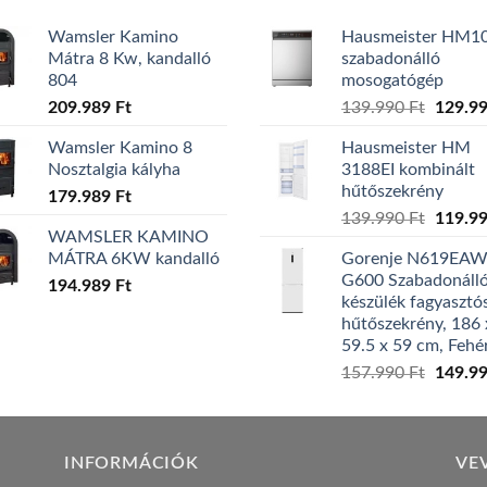
Wamsler Kamino
Hausmeister HM1
Mátra 8 Kw, kandalló
szabadonálló
804
mosogatógép
Origina
209.989
Ft
139.990
Ft
129.9
price
Wamsler Kamino 8
Hausmeister HM
was:
Nosztalgia kályha
3188EI kombinált
139.99
hűtőszekrény
179.989
Ft
Origina
139.990
Ft
119.9
WAMSLER KAMINO
price
MÁTRA 6KW kandalló
Gorenje N619EA
was:
G600 Szabadonáll
194.989
Ft
139.99
készülék fagyasztó
hűtőszekrény, 186 
59.5 x 59 cm, Fehé
Origina
157.990
Ft
149.9
price
was:
157.99
INFORMÁCIÓK
VE