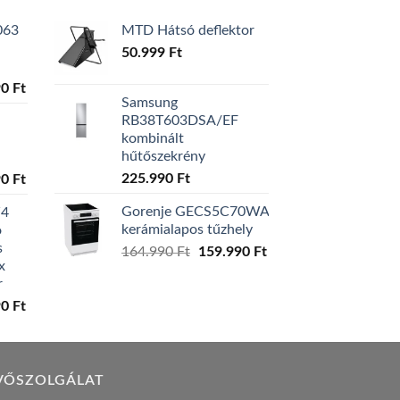
063
MTD Hátsó deflektor
50.999
Ft
l
Current
90
Ft
Samsung
price
RB38T603DSA/EF
is:
kombinált
0 Ft.
129.990 Ft.
hűtőszekrény
l
Current
225.990
Ft
90
Ft
price
Gorenje GECS5C70WA
W4
is:
kerámialapos tűzhely
ó
0 Ft.
119.990 Ft.
s
Original
Current
164.990
Ft
159.990
Ft
x
price
price
r
was:
is:
l
Current
90
Ft
164.990 Ft.
159.990 Ft.
price
is:
0 Ft.
149.990 Ft.
VŐSZOLGÁLAT